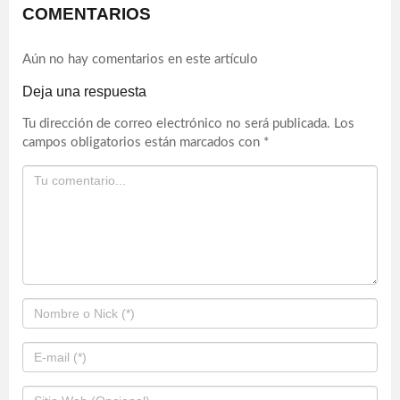
CATEGORIAS :
Actualidad
,
Cehegín
,
Taurino
ARTÍCULO ANTERIOR
ARTÍCULO SIGUIENTE
EL MES DE SEPTIEMBRE
CONTINÚAN LAS
COMIENZA EN LA COMARCA
TORMENTAS VESPERTINAS
DEL NOROESTE CON
EN LA COMARCA DEL
TORMENTAS Y
NOROESTE DONDE LAS
TEMPERATURAS MÁXIMAS
TEMPERATURAS MÍNIMAS
POR DEBAJO DE A LOS 30
BAJAN HASTA LOS 18
GRADOS
GRADOS
COMENTARIOS
Aún no hay comentarios en este artículo
Deja una respuesta
Tu dirección de correo electrónico no será publicada.
Los