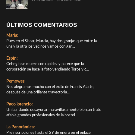
elegancia de ...
22 Ago 2025
0 Comentarios
‘Regalos María Jesús’ de Cehegín, ...
8 Ago 2025
0 Comentarios
A punto de cumplir su primer
centenario, Bodegas ...
1 Ago 2025
0 Comentarios
‘Atmósfera Sport’ de Cehegín, un
espacio ...
25 Jul 2025
0 Comentarios
ÚLTIMOS COMENTARIOS
María:
Pues en el Siscar, Murcia, hay dos granjas que entre la