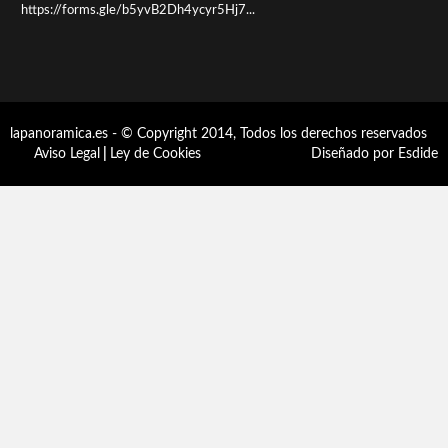
una y la otra los vecinos vamos con gan...
Espín:
Cehegín se muere con rapidez y parece que la
corporación se hace la foto vendiendo Toros y c...
Pemowes:
Nos alegramos mucho con el éxito de Francis Alarte,
después de una brillante trayectoria...
Paco lorencio:
Un bar donde desayunar maravillosamente bien,un trato
afable grandes profesionales de la hostel...
La Panorámica:
Preinscripciones hasta el 29 de enero en el enlace
https://forms.gle/b5yvB2Dh4ycyr5Hj7...
lapanoramica.es - © Copyright 2014, Todos los derechos reservados
Aviso Legal
|
Ley de Cookies
Diseñado por Esdide