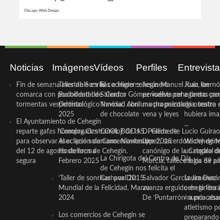
ÚLTIMOS TWEETS
Tweets by @LaPanoramica__
Chicago Web Design
Noticias
Imágenes
Vídeos
Perfiles
Entrevist