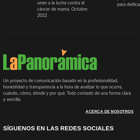
Fin de semana inestable en la
Taller de Sonrisas e Higiene
El cocinero ceheginero
Jesús Manuel Ruiz, un
Juan Ibernó
comarca con posibilidad de
Bucodental de ‘Centro
Salvador Gómez vuelve por
periodista ceheginero con
a tantas pe
tormentas vespertinas
Odontológico Innova’. Abril
Navidad con una propuesta
mucha psicología, teatro 
de nuestra
2025
de chocolate
vena y leyes
hubiera ima
El Ayuntamiento de Cehegín
...
reparte gafas homologadas
‘Compra Contrarreloj’ de la
COOL BODAS. Pedida de
D. Clemente Lucio Guirao
para observar el eclipse solar
Asociación de Comerciantes y
mano. Noviembre 2015
López, sacerdote cehegin
Wichy de M
del 12 de agosto de forma
Hosteleros de Cehegín.
canónigo de la Catedral d
un regalo de
La Chirigota del Centro de Día
segura
Febrero 2025
Murcia, fallece a los 89 añ.
magia de pa
de Cehegín nos felicita el
‘Taller de sonrisas’ por Día
Carnaval 2015
Salvador García Jiménez
Laura Durán,
Mundial de la Felicidad. Marzo
avanza erguido en la litera
ceheginera 
2024
De ‘Puntarrón’ a princesa
«nunca aba
atletismo p
Los comercios de Cehegín se
preparando 
unen a la lucha contra el
para dedicar
cáncer de mama. Octubre
2022