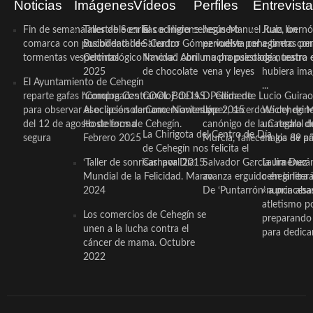
Noticias
Imágenes
Vídeos
Perfiles
Entrevist
Fin de semana inestable en la
Taller de Sonrisas e Higiene
El cocinero ceheginero
Jesús Manuel Ruiz, un
Juan Ibernó
comarca con posibilidad de
Bucodental de ‘Centro
Salvador Gómez vuelve por
periodista ceheginero con
a tantas pe
tormentas vespertinas
Odontológico Innova’. Abril
Navidad con una propuesta
mucha psicología, teatro 
de nuestra
2025
de chocolate
vena y leyes
hubiera ima
El Ayuntamiento de Cehegín
...
reparte gafas homologadas
‘Compra Contrarreloj’ de la
COOL BODAS. Pedida de
D. Clemente Lucio Guirao
para observar el eclipse solar
Asociación de Comerciantes y
mano. Noviembre 2015
López, sacerdote cehegin
Wichy de M
del 12 de agosto de forma
Hosteleros de Cehegín.
canónigo de la Catedral d
un regalo de
La Chirigota del Centro de Día
segura
Febrero 2025
Murcia, fallece a los 89 añ.
magia de pa
de Cehegín nos felicita el
‘Taller de sonrisas’ por Día
Carnaval 2015
Salvador García Jiménez
Laura Durán,
Mundial de la Felicidad. Marzo
avanza erguido en la litera
ceheginera 
2024
De ‘Puntarrón’ a princesa
«nunca aba
atletismo p
Los comercios de Cehegín se
preparando 
unen a la lucha contra el
para dedicar
cáncer de mama. Octubre
2022