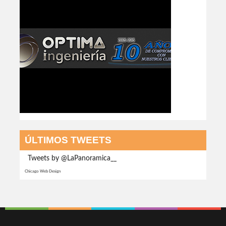
ÚLTIMOS TWEETS
Tweets by @LaPanoramica__
Chicago Web Design