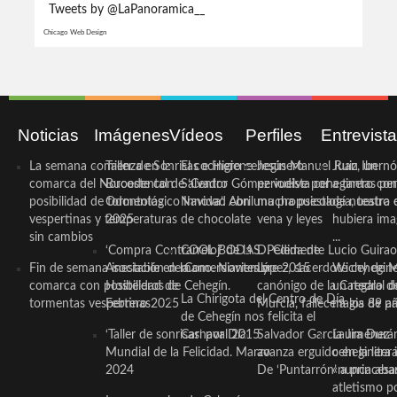
Tweets by @LaPanoramica__
Chicago Web Design
Noticias
Imágenes
Vídeos
Perfiles
Entrevist
La semana comienza en la
Taller de Sonrisas e Higiene
El cocinero ceheginero
Jesús Manuel Ruiz, un
Juan Ibernó
comarca del Noroeste con
Bucodental de ‘Centro
Salvador Gómez vuelve por
periodista ceheginero con
a tantas pe
posibilidad de tormentas
Odontológico Innova’. Abril
Navidad con una propuesta
mucha psicología, teatro 
de nuestra
vespertinas y temperaturas
2025
de chocolate
vena y leyes
hubiera ima
sin cambios
...
‘Compra Contrarreloj’ de la
COOL BODAS. Pedida de
D. Clemente Lucio Guirao
Fin de semana inestable en la
Asociación de Comerciantes y
mano. Noviembre 2015
López, sacerdote cehegin
Wichy de M
comarca con posibilidad de
Hosteleros de Cehegín.
canónigo de la Catedral d
un regalo de
La Chirigota del Centro de Día
tormentas vespertinas
Febrero 2025
Murcia, fallece a los 89 añ.
magia de pa
de Cehegín nos felicita el
‘Taller de sonrisas’ por Día
Carnaval 2015
Salvador García Jiménez
Laura Durán,
Mundial de la Felicidad. Marzo
avanza erguido en la litera
ceheginera 
2024
De ‘Puntarrón’ a princesa
«nunca aba
atletismo p