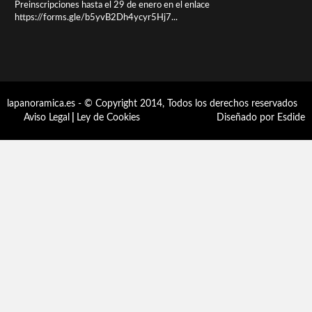
Preinscripciones hasta el 29 de enero en el enlace
https://forms.gle/b5yvB2Dh4ycyr5Hj7...
lapanoramica.es - © Copyright 2014, Todos los derechos reservados
Aviso Legal
|
Ley de Cookies
Diseñado por Esdide