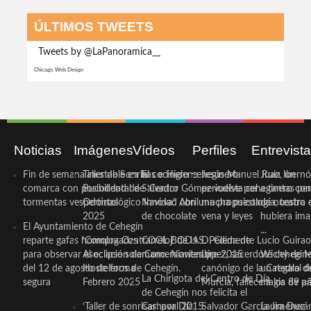
ÚLTIMOS TWEETS
Tweets by @LaPanoramica__
Chicago Web Design
Noticias
Imágenes
Vídeos
Perfiles
Entrevist
Fin de semana inestable en la
Taller de Sonrisas e Higiene
El cocinero ceheginero
Jesús Manuel Ruiz, un
Juan Ibernó
comarca con posibilidad de
Bucodental de ‘Centro
Salvador Gómez vuelve por
periodista ceheginero con
a tantas pe
tormentas vespertinas
Odontológico Innova’. Abril
Navidad con una propuesta
mucha psicología, teatro 
de nuestra
2025
de chocolate
vena y leyes
hubiera ima
El Ayuntamiento de Cehegín
...
reparte gafas homologadas
‘Compra Contrarreloj’ de la
COOL BODAS. Pedida de
D. Clemente Lucio Guirao
para observar el eclipse solar
Asociación de Comerciantes y
mano. Noviembre 2015
López, sacerdote cehegin
Wichy de M
del 12 de agosto de forma
Hosteleros de Cehegín.
canónigo de la Catedral d
un regalo de
La Chirigota del Centro de Día
segura
Febrero 2025
Murcia, fallece a los 89 añ.
magia de pa
de Cehegín nos felicita el
‘Taller de sonrisas’ por Día
Carnaval 2015
Salvador García Jiménez
Laura Durán,