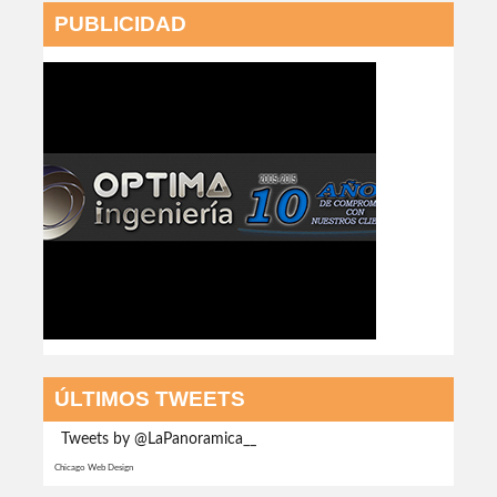
PUBLICIDAD
ÚLTIMOS TWEETS
Tweets by @LaPanoramica__
Chicago Web Design