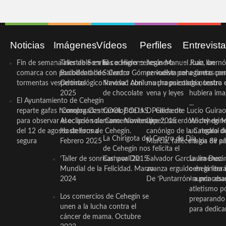
Noticias
Imágenes
Vídeos
Perfiles
Entrevist
Fin de semana inestable en la
Taller de Sonrisas e Higiene
El cocinero ceheginero
Jesús Manuel Ruiz, un
Juan Ibernó
comarca con posibilidad de
Bucodental de ‘Centro
Salvador Gómez vuelve por
periodista ceheginero con
a tantas pe
tormentas vespertinas
Odontológico Innova’. Abril
Navidad con una propuesta
mucha psicología, teatro 
de nuestra
2025
de chocolate
vena y leyes
hubiera ima
El Ayuntamiento de Cehegín
...
reparte gafas homologadas
‘Compra Contrarreloj’ de la
COOL BODAS. Pedida de
D. Clemente Lucio Guirao
para observar el eclipse solar
Asociación de Comerciantes y
mano. Noviembre 2015
López, sacerdote cehegin
Wichy de M
del 12 de agosto de forma
Hosteleros de Cehegín.
canónigo de la Catedral d
un regalo de
La Chirigota del Centro de Día
segura
Febrero 2025
Murcia, fallece a los 89 añ.
magia de pa
de Cehegín nos felicita el
‘Taller de sonrisas’ por Día
Carnaval 2015
Salvador García Jiménez
Laura Durán,
Mundial de la Felicidad. Marzo
avanza erguido en la litera
ceheginera 
2024
De ‘Puntarrón’ a princesa
«nunca aba
atletismo p
Los comercios de Cehegín se
preparando 
unen a la lucha contra el
para dedicar
cáncer de mama. Octubre