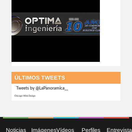
ÚLTIMOS TWEETS
Tweets by @LaPanoramica__
Chicago Web Design
Noticias
Imágenes
Vídeos
Perfiles
Entrevist