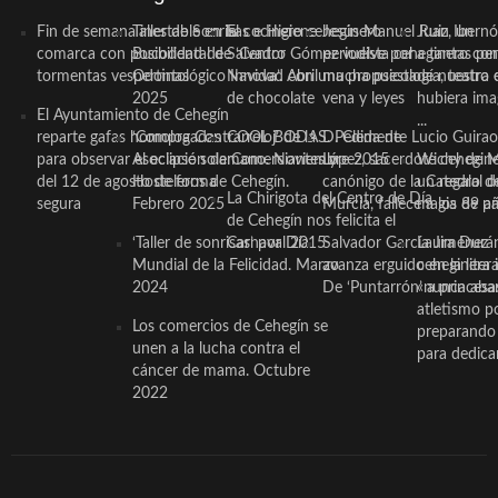
Fin de semana inestable en la
Taller de Sonrisas e Higiene
El cocinero ceheginero
Jesús Manuel Ruiz, un
Juan Ibernó
comarca con posibilidad de
Bucodental de ‘Centro
Salvador Gómez vuelve por
periodista ceheginero con
a tantas pe
tormentas vespertinas
Odontológico Innova’. Abril
Navidad con una propuesta
mucha psicología, teatro 
de nuestra
2025
de chocolate
vena y leyes
hubiera ima
El Ayuntamiento de Cehegín
...
reparte gafas homologadas
‘Compra Contrarreloj’ de la
COOL BODAS. Pedida de
D. Clemente Lucio Guirao
para observar el eclipse solar
Asociación de Comerciantes y
mano. Noviembre 2015
López, sacerdote cehegin
Wichy de M
del 12 de agosto de forma
Hosteleros de Cehegín.
canónigo de la Catedral d
un regalo de
La Chirigota del Centro de Día
segura
Febrero 2025
Murcia, fallece a los 89 añ.
magia de pa
de Cehegín nos felicita el
‘Taller de sonrisas’ por Día
Carnaval 2015
Salvador García Jiménez
Laura Durán,
Mundial de la Felicidad. Marzo
avanza erguido en la litera
ceheginera 
2024
De ‘Puntarrón’ a princesa
«nunca aba
atletismo p
Los comercios de Cehegín se
preparando 
unen a la lucha contra el
para dedicar
cáncer de mama. Octubre
2022