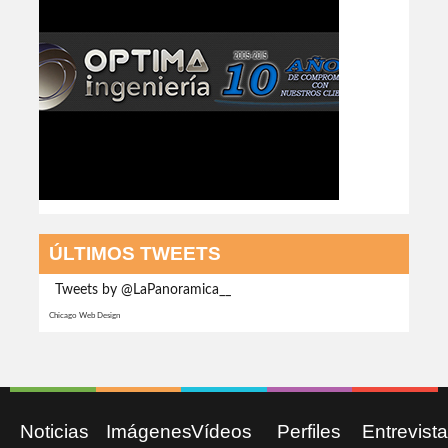
ÚLTIMOS TWEETS
Tweets by @LaPanoramica__
Chicago Web Design
Noticias
Imágenes
Vídeos
Perfiles
Entrevist