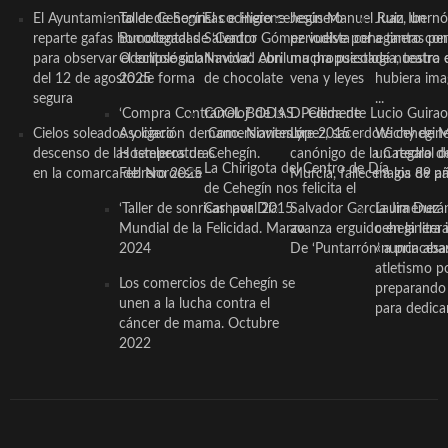
El Ayuntamiento de Cehegín
Taller de Sonrisas e Higiene
El cocinero ceheginero
Jesús Manuel Ruiz, un
Juan Ibernó
reparte gafas homologadas
Bucodental de ‘Centro
Salvador Gómez vuelve por
periodista ceheginero con
a tantas pe
para observar el eclipse solar
Odontológico Innova’. Abril
Navidad con una propuesta
mucha psicología, teatro 
de nuestra
del 12 de agosto de forma
2025
de chocolate
vena y leyes
hubiera ima
segura
...
‘Compra Contrarreloj’ de la
COOL BODAS. Pedida de
D. Clemente Lucio Guirao
Cielos soleados y ligero
Asociación de Comerciantes y
mano. Noviembre 2015
López, sacerdote cehegin
Wichy de M
descenso de las temperaturas
Hosteleros de Cehegín.
canónigo de la Catedral d
un regalo de
La Chirigota del Centro de Día
en la comarca del Noroeste
Febrero 2025
Murcia, fallece a los 89 añ.
magia de pa
de Cehegín nos felicita el
‘Taller de sonrisas’ por Día
Carnaval 2015
Salvador García Jiménez
Laura Durán,
Mundial de la Felicidad. Marzo
avanza erguido en la litera
ceheginera 
2024
De ‘Puntarrón’ a princesa
«nunca aba
atletismo p
Los comercios de Cehegín se
preparando 
unen a la lucha contra el
para dedicar
cáncer de mama. Octubre
2022