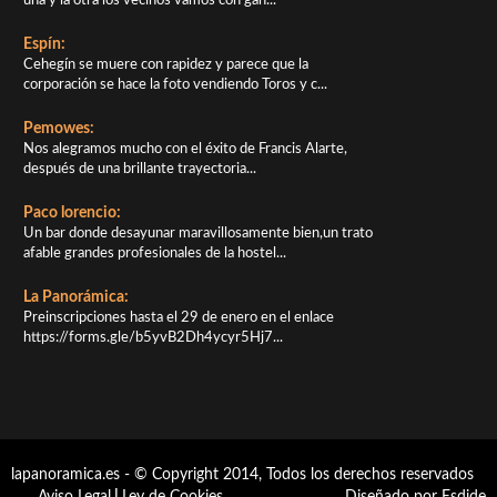
una y la otra los vecinos vamos con gan...
Espín:
Cehegín se muere con rapidez y parece que la
corporación se hace la foto vendiendo Toros y c...
Pemowes:
Nos alegramos mucho con el éxito de Francis Alarte,
después de una brillante trayectoria...
Paco lorencio:
Un bar donde desayunar maravillosamente bien,un trato
afable grandes profesionales de la hostel...
La Panorámica:
Preinscripciones hasta el 29 de enero en el enlace
https://forms.gle/b5yvB2Dh4ycyr5Hj7...
lapanoramica.es - © Copyright 2014, Todos los derechos reservados
Aviso Legal
|
Ley de Cookies
Diseñado por Esdide