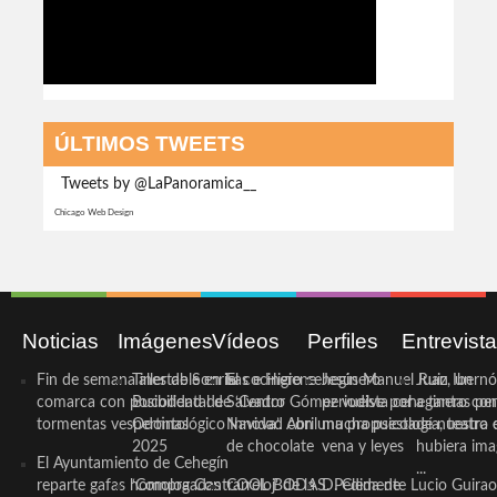
ÚLTIMOS TWEETS
Tweets by @LaPanoramica__
Chicago Web Design
Noticias
Imágenes
Vídeos
Perfiles
Entrevist
Fin de semana inestable en la
Taller de Sonrisas e Higiene
El cocinero ceheginero
Jesús Manuel Ruiz, un
Juan Ibernó
comarca con posibilidad de
Bucodental de ‘Centro
Salvador Gómez vuelve por
periodista ceheginero con
a tantas pe
tormentas vespertinas
Odontológico Innova’. Abril
Navidad con una propuesta
mucha psicología, teatro 
de nuestra
2025
de chocolate
vena y leyes
hubiera ima
El Ayuntamiento de Cehegín
...
reparte gafas homologadas
‘Compra Contrarreloj’ de la
COOL BODAS. Pedida de
D. Clemente Lucio Guirao