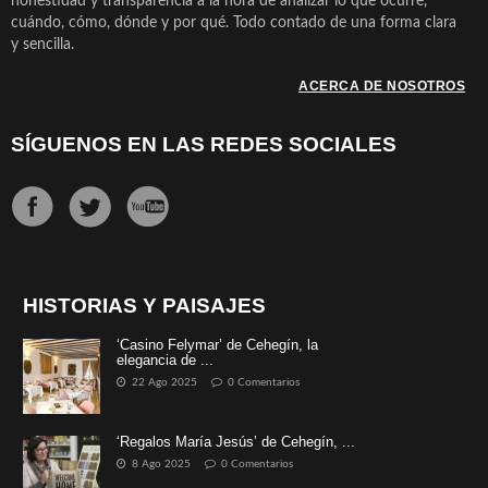
honestidad y transparencia a la hora de analizar lo que ocurre,
cuándo, cómo, dónde y por qué. Todo contado de una forma clara
y sencilla.
ACERCA DE NOSOTROS
SÍGUENOS EN LAS REDES SOCIALES
HISTORIAS Y PAISAJES
‘Casino Felymar’ de Cehegín, la
elegancia de ...
22 Ago 2025
0 Comentarios
‘Regalos María Jesús’ de Cehegín, ...
8 Ago 2025
0 Comentarios