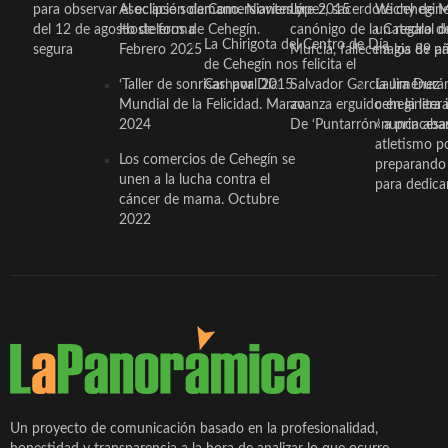
para observar el eclipse solar
Asociación de Comerciantes y
mano. Noviembre 2015
López, sacerdote cehegin
Wichy de M
del 12 de agosto de forma
Hosteleros de Cehegín.
canónigo de la Catedral d
un regalo de
La Chirigota del Centro de Día
segura
Febrero 2025
Murcia, fallece a los 89 añ.
magia de pa
de Cehegín nos felicita el
‘Taller de sonrisas’ por Día
Carnaval 2015
Salvador García Jiménez
Laura Durán,
Mundial de la Felicidad. Marzo
avanza erguido en la litera
ceheginera 
2024
De ‘Puntarrón’ a princesa
«nunca aba
atletismo p
Los comercios de Cehegín se
preparando 
unen a la lucha contra el
para dedicar
cáncer de mama. Octubre
2022
Un proyecto de comunicación basado en la profesionalidad,