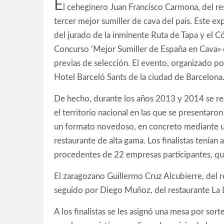
E
l ceheginero Juan Francisco Carmona, del re
tercer mejor sumiller de cava del país. Este e
del jurado de la inminente Ruta de Tapa y el Có
Concurso ‘Mejor Sumiller de España en Cava» e
previas de selección. El evento, organizado po
Hotel Barceló Sants de la ciudad de Barcelona
De hecho, durante los años 2013 y 2014 se rea
el territorio nacional en las que se presentaro
un formato novedoso, en concreto mediante un 
restaurante de alta gama. Los finalistas tenían
procedentes de 22 empresas participantes, que
El zaragozano Guillermo Cruz Alcubierre, del 
seguido por Diego Muñoz, del restaurante La L
A los finalistas se les asignó una mesa por sor