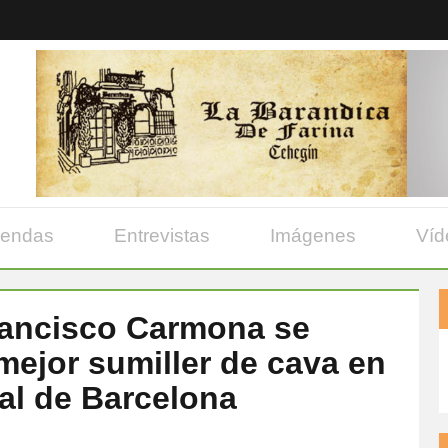
yendas
Entrevistas
Imágenes
Víd
rancisco Carmona se
 mejor sumiller de cava en
al de Barcelona