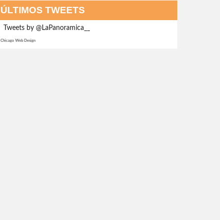
ÚLTIMOS TWEETS
Tweets by @LaPanoramica__
Chicago Web Design