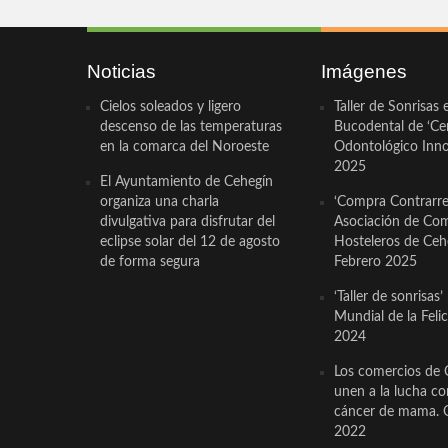
Noticias
Imágenes
Cielos soleados y ligero
Taller de Sonrisas 
descenso de las temperaturas
Bucodental de ‘Ce
en la comarca del Noroeste
Odontológico Innov
2025
El Ayuntamiento de Cehegín
organiza una charla
‘Compra Contrarrel
divulgativa para disfrutar del
Asociación de Com
eclipse solar del 12 de agosto
Hosteleros de Ceh
de forma segura
Febrero 2025
‘Taller de sonrisas’
Mundial de la Feli
2024
Los comercios de 
unen a la lucha co
cáncer de mama. 
2022