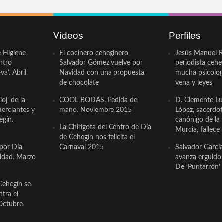
Vídeos
Perfiles
e Higiene
El cocinero ceheginero
Jesús Manuel R
ntro
Salvador Gómez vuelve por
periodista ceh
a’. Abril
Navidad con una propuesta
mucha psicologí
de chocolate
vena y leyes
oj’ de la
COOL BODAS. Pedida de
D. Clemente Lu
erciantes y
mano. Noviembre 2015
López, sacerdo
egín.
canónigo de la
La Chirigota del Centro de Día
Murcia, fallece 
de Cehegín nos felicita el
 por Día
Carnaval 2015
Salvador Garcí
cidad. Marzo
avanza erguido e
De ‘Puntarrón’ 
Cehegín se
ntra el
Octubre