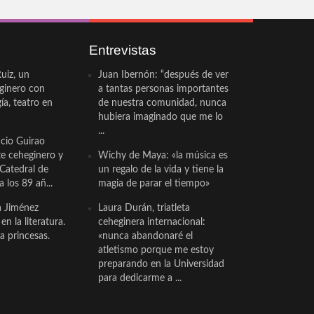
Entrevistas
uiz, un
Juan Ibernón: “después de ver
eginero con
a tantas personas importantes
a, teatro en
de nuestra comunidad, nunca
hubiera imaginado que me lo
...
cio Guirao
te ceheginero y
Wichy de Maya: «la música es
 Catedral de
un regalo de la vida y tiene la
a los 89 añ...
magia de parar el tiempo»
a Jiménez
Laura Durán, triatleta
n la literatura.
ceheginera internacional:
a princesas.
«nunca abandonaré el
atletismo porque me estoy
preparando en la Universidad
para dedicarme a ...