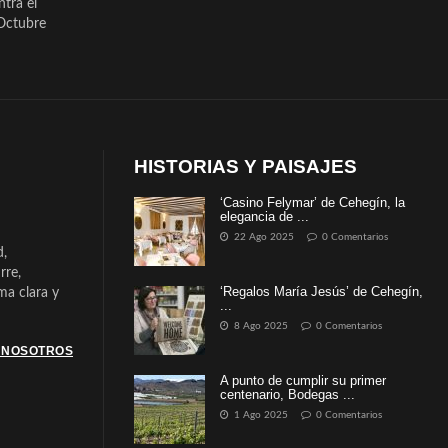
ntra el
Octubre
HISTORIAS Y PAISAJES
‘Casino Felymar’ de Cehegín, la
elegancia de ...
22 Ago 2025
0 Comentarios
d,
rre,
‘Regalos María Jesús’ de Cehegín,
a clara y
...
8 Ago 2025
0 Comentarios
 NOSOTROS
A punto de cumplir su primer
centenario, Bodegas ...
1 Ago 2025
0 Comentarios