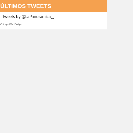
ÚLTIMOS TWEETS
Tweets by @LaPanoramica__
Chicago Web Design