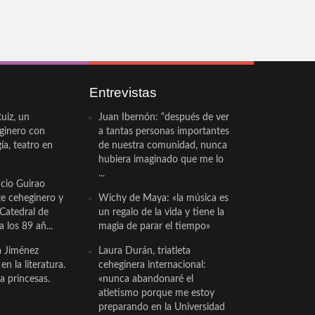
Entrevistas
uiz, un
Juan Ibernón: “después de ver
eginero con
a tantas personas importantes
a, teatro en
de nuestra comunidad, nunca
hubiera imaginado que me lo
...
cio Guirao
te ceheginero y
Wichy de Maya: «la música es
 Catedral de
un regalo de la vida y tiene la
a los 89 añ...
magia de parar el tiempo»
a Jiménez
Laura Durán, triatleta
n la literatura.
ceheginera internacional:
a princesas.
«nunca abandonaré el
atletismo porque me estoy
preparando en la Universidad