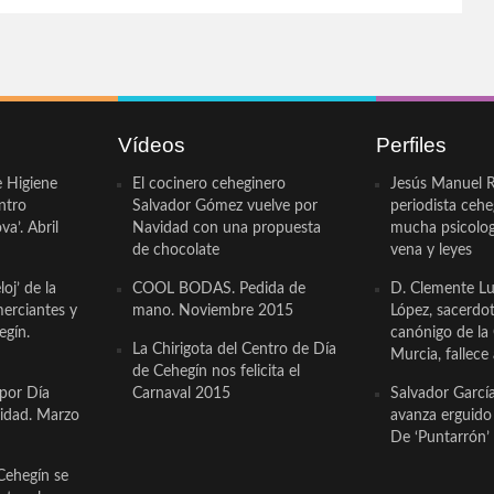
Vídeos
Perfiles
e Higiene
El cocinero ceheginero
Jesús Manuel R
ntro
Salvador Gómez vuelve por
periodista ceh
a’. Abril
Navidad con una propuesta
mucha psicologí
de chocolate
vena y leyes
oj’ de la
COOL BODAS. Pedida de
D. Clemente Lu
erciantes y
mano. Noviembre 2015
López, sacerdo
egín.
canónigo de la
La Chirigota del Centro de Día
Murcia, fallece 
de Cehegín nos felicita el
 por Día
Carnaval 2015
Salvador Garcí
cidad. Marzo
avanza erguido e
De ‘Puntarrón’ 
Cehegín se