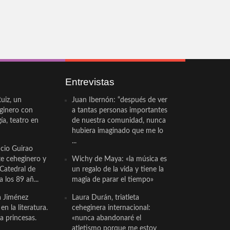
Entrevistas
uiz, un
Juan Ibernón: “después de ver
eginero con
a tantas personas importantes
a, teatro en
de nuestra comunidad, nunca
hubiera imaginado que me lo
...
cio Guirao
te ceheginero y
Wichy de Maya: «la música es
 Catedral de
un regalo de la vida y tiene la
a los 89 añ...
magia de parar el tiempo»
a Jiménez
Laura Durán, triatleta
n la literatura.
ceheginera internacional:
a princesas.
«nunca abandonaré el
atletismo porque me estoy