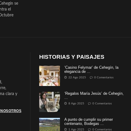
Cehegín se
ntra el
Octubre
HISTORIAS Y PAISAJES
‘Casino Felymar’ de Cehegín, la
elegancia de ...
22 Ago 2025
0 Comentarios
d,
rre,
‘Regalos María Jesús’ de Cehegín,
a clara y
...
8 Ago 2025
0 Comentarios
 NOSOTROS
A punto de cumplir su primer
centenario, Bodegas ...
1 Ago 2025
0 Comentarios