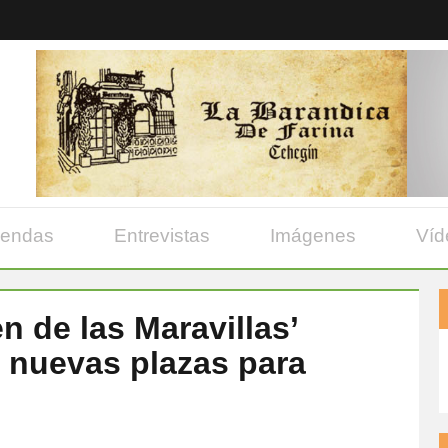
yendas
Entrevistas
Imágenes
Víd
n de las Maravillas’
7 nuevas plazas para