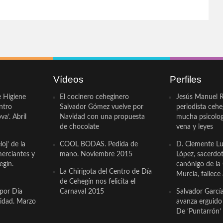
Vídeos
Perfiles
e Higiene
El cocinero ceheginero
Jesús Manuel R
ntro
Salvador Gómez vuelve por
periodista ceh
a’. Abril
Navidad con una propuesta
mucha psicologí
de chocolate
vena y leyes
oj’ de la
COOL BODAS. Pedida de
D. Clemente Lu
erciantes y
mano. Noviembre 2015
López, sacerdo
egín.
canónigo de la
La Chirigota del Centro de Día
Murcia, fallece 
de Cehegín nos felicita el
 por Día
Carnaval 2015
Salvador Garcí
cidad. Marzo
avanza erguido e
De ‘Puntarrón’ 