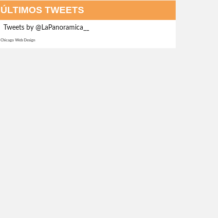
ÚLTIMOS TWEETS
Tweets by @LaPanoramica__
Chicago Web Design