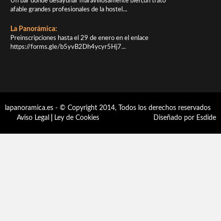
Un bar donde desayunar maravillosamente bien,un trato
afable grandes profesionales de la hostel...
La Panorámica:
Preinscripciones hasta el 29 de enero en el enlace
https://forms.gle/b5yvB2Dh4ycyr5Hj7...
lapanoramica.es - © Copyright 2014, Todos los derechos reservados
Aviso Legal
|
Ley de Cookies
Diseñado por Esdide