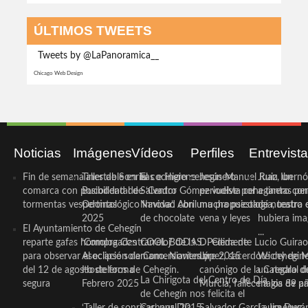
ÚLTIMOS TWEETS
Tweets by @LaPanoramica__
Chicago Web Design
Noticias
Imágenes
Vídeos
Perfiles
Entrevist
Fin de semana inestable en la
Taller de Sonrisas e Higiene
El cocinero ceheginero
Jesús Manuel Ruiz, un
Juan Ibernó
comarca con posibilidad de
Bucodental de ‘Centro
Salvador Gómez vuelve por
periodista ceheginero con
a tantas pe
tormentas vespertinas
Odontológico Innova’. Abril
Navidad con una propuesta
mucha psicología, teatro 
de nuestra
2025
de chocolate
vena y leyes
hubiera ima
El Ayuntamiento de Cehegín
...
reparte gafas homologadas
‘Compra Contrarreloj’ de la
COOL BODAS. Pedida de
D. Clemente Lucio Guirao
para observar el eclipse solar
Asociación de Comerciantes y
mano. Noviembre 2015
López, sacerdote cehegin
Wichy de M
del 12 de agosto de forma
Hosteleros de Cehegín.
canónigo de la Catedral d
un regalo de
La Chirigota del Centro de Día
segura
Febrero 2025
Murcia, fallece a los 89 añ.
magia de pa
de Cehegín nos felicita el
‘Taller de sonrisas’ por Día
Carnaval 2015
Salvador García Jiménez
Laura Durán,