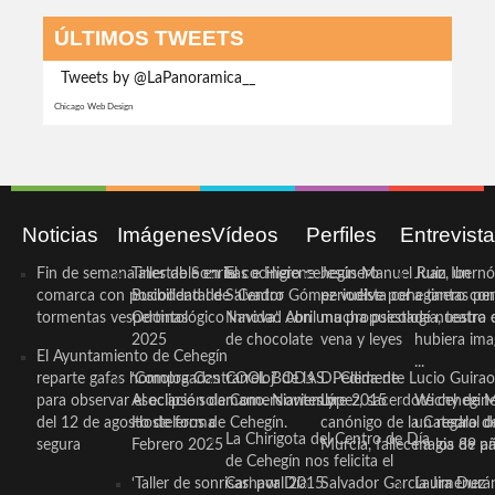
ÚLTIMOS TWEETS
Tweets by @LaPanoramica__
Chicago Web Design
Noticias
Imágenes
Vídeos
Perfiles
Entrevist
Fin de semana inestable en la
Taller de Sonrisas e Higiene
El cocinero ceheginero
Jesús Manuel Ruiz, un
Juan Ibernó
comarca con posibilidad de
Bucodental de ‘Centro
Salvador Gómez vuelve por
periodista ceheginero con
a tantas pe
tormentas vespertinas
Odontológico Innova’. Abril
Navidad con una propuesta
mucha psicología, teatro 
de nuestra
2025
de chocolate
vena y leyes
hubiera ima
El Ayuntamiento de Cehegín
...
reparte gafas homologadas
‘Compra Contrarreloj’ de la
COOL BODAS. Pedida de
D. Clemente Lucio Guirao
para observar el eclipse solar
Asociación de Comerciantes y
mano. Noviembre 2015
López, sacerdote cehegin
Wichy de M
del 12 de agosto de forma
Hosteleros de Cehegín.
canónigo de la Catedral d
un regalo de
La Chirigota del Centro de Día
segura
Febrero 2025
Murcia, fallece a los 89 añ.
magia de pa
de Cehegín nos felicita el
‘Taller de sonrisas’ por Día
Carnaval 2015
Salvador García Jiménez
Laura Durán,