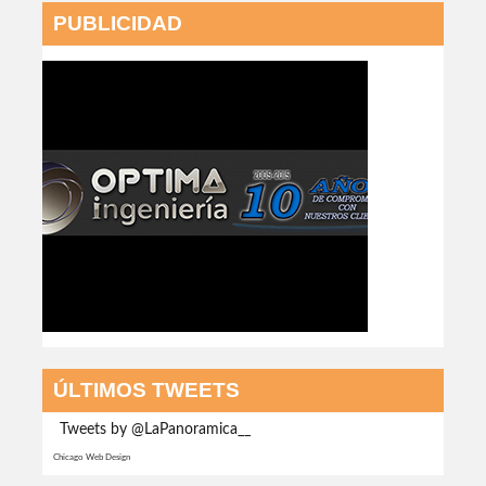
PUBLICIDAD
ÚLTIMOS TWEETS
Tweets by @LaPanoramica__
Chicago Web Design