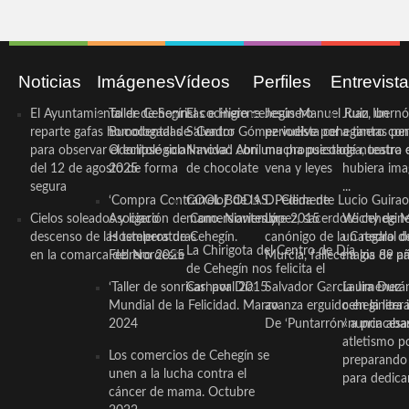
Noticias
Imágenes
Vídeos
Perfiles
Entrevist
El Ayuntamiento de Cehegín
Taller de Sonrisas e Higiene
El cocinero ceheginero
Jesús Manuel Ruiz, un
Juan Ibernó
reparte gafas homologadas
Bucodental de ‘Centro
Salvador Gómez vuelve por
periodista ceheginero con
a tantas pe
para observar el eclipse solar
Odontológico Innova’. Abril
Navidad con una propuesta
mucha psicología, teatro 
de nuestra
del 12 de agosto de forma
2025
de chocolate
vena y leyes
hubiera ima
segura
...
‘Compra Contrarreloj’ de la
COOL BODAS. Pedida de
D. Clemente Lucio Guirao
Cielos soleados y ligero
Asociación de Comerciantes y
mano. Noviembre 2015
López, sacerdote cehegin
Wichy de M
descenso de las temperaturas
Hosteleros de Cehegín.
canónigo de la Catedral d
un regalo de
La Chirigota del Centro de Día
en la comarca del Noroeste
Febrero 2025
Murcia, fallece a los 89 añ.
magia de pa
de Cehegín nos felicita el
‘Taller de sonrisas’ por Día
Carnaval 2015
Salvador García Jiménez
Laura Durán,
Mundial de la Felicidad. Marzo
avanza erguido en la litera
ceheginera 
2024
De ‘Puntarrón’ a princesa
«nunca aba
atletismo p
Los comercios de Cehegín se
preparando 
unen a la lucha contra el
para dedicar
cáncer de mama. Octubre