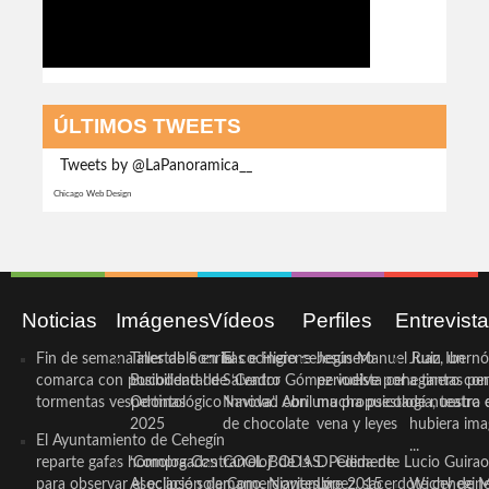
ÚLTIMOS TWEETS
Tweets by @LaPanoramica__
Chicago Web Design
Noticias
Imágenes
Vídeos
Perfiles
Entrevist
Fin de semana inestable en la
Taller de Sonrisas e Higiene
El cocinero ceheginero
Jesús Manuel Ruiz, un
Juan Ibernó
comarca con posibilidad de
Bucodental de ‘Centro
Salvador Gómez vuelve por
periodista ceheginero con
a tantas pe
tormentas vespertinas
Odontológico Innova’. Abril
Navidad con una propuesta
mucha psicología, teatro 
de nuestra
2025
de chocolate
vena y leyes
hubiera ima
El Ayuntamiento de Cehegín
...
reparte gafas homologadas
‘Compra Contrarreloj’ de la
COOL BODAS. Pedida de
D. Clemente Lucio Guirao
para observar el eclipse solar
Asociación de Comerciantes y
mano. Noviembre 2015
López, sacerdote cehegin
Wichy de M