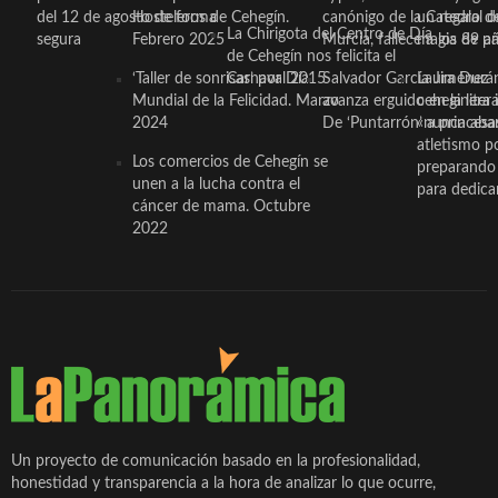
del 12 de agosto de forma
Hosteleros de Cehegín.
canónigo de la Catedral d
un regalo de
La Chirigota del Centro de Día
segura
Febrero 2025
Murcia, fallece a los 89 añ.
magia de pa
de Cehegín nos felicita el
‘Taller de sonrisas’ por Día
Carnaval 2015
Salvador García Jiménez
Laura Durán,
Mundial de la Felicidad. Marzo
avanza erguido en la litera
ceheginera 
2024
De ‘Puntarrón’ a princesa
«nunca aba
atletismo p
Los comercios de Cehegín se
preparando 
unen a la lucha contra el
para dedicar
cáncer de mama. Octubre
2022
Un proyecto de comunicación basado en la profesionalidad,
honestidad y transparencia a la hora de analizar lo que ocurre,