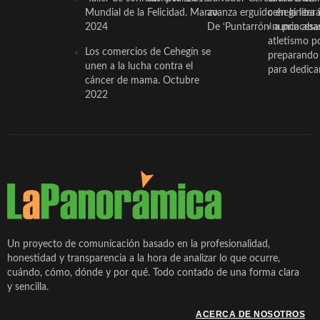
Mundial de la Felicidad. Marzo
avanza erguido en la litera
ceheginera 
2024
De ‘Puntarrón’ a princesa
«nunca aba
atletismo p
Los comercios de Cehegín se
preparando 
unen a la lucha contra el
para dedicar
cáncer de mama. Octubre
2022
Un proyecto de comunicación basado en la profesionalidad,
honestidad y transparencia a la hora de analizar lo que ocurre,
cuándo, cómo, dónde y por qué. Todo contado de una forma clara
y sencilla.
ACERCA DE NOSOTROS