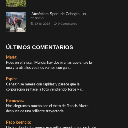
‘Atmósfera Sport’ de Cehegín, un
espacio ...
25 Jul 2025
0 Comentarios
ÚLTIMOS COMENTARIOS
María:
Pues en el Siscar, Murcia, hay dos granjas que entre la
una y la otra los vecinos vamos con gan...
Espín:
Cehegín se muere con rapidez y parece que la
corporación se hace la foto vendiendo Toros y c...
Pemowes:
Nos alegramos mucho con el éxito de Francis Alarte,
después de una brillante trayectoria...
Paco lorencio:
Un bar donde desayunar maravillosamente bien,un trato