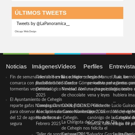
ÚLTIMOS TWEETS
Tweets by @LaPanoramica__
Chicago Web Design
Noticias
Imágenes
Vídeos
Perfiles
Entrevist
Fin de semana inestable en la
Taller de Sonrisas e Higiene
El cocinero ceheginero
Jesús Manuel Ruiz, un
Juan Ibernó
comarca con posibilidad de
Bucodental de ‘Centro
Salvador Gómez vuelve por
periodista ceheginero con
a tantas pe
tormentas vespertinas
Odontológico Innova’. Abril
Navidad con una propuesta
mucha psicología, teatro 
de nuestra
2025
de chocolate
vena y leyes
hubiera ima
El Ayuntamiento de Cehegín
...
reparte gafas homologadas
‘Compra Contrarreloj’ de la
COOL BODAS. Pedida de
D. Clemente Lucio Guirao
para observar el eclipse solar
Asociación de Comerciantes y
mano. Noviembre 2015
López, sacerdote cehegin
Wichy de M
del 12 de agosto de forma
Hosteleros de Cehegín.
canónigo de la Catedral d
un regalo de
La Chirigota del Centro de Día
segura
Febrero 2025
Murcia, fallece a los 89 añ.
magia de pa
de Cehegín nos felicita el
‘Taller de sonrisas’ por Día
Carnaval 2015
Salvador García Jiménez
Laura Durán,