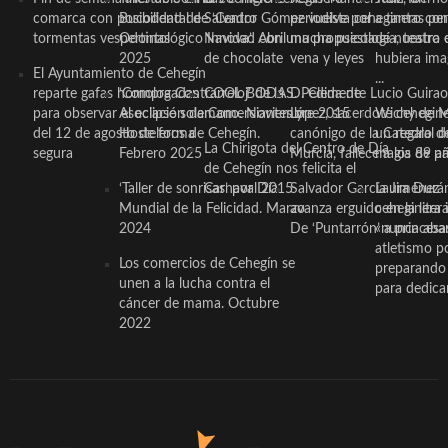
comarca con posibilidad de
Bucodental de ‘Centro
Salvador Gómez vuelve por
periodista ceheginero con
a tantas pe
tormentas vespertinas
Odontológico Innova’. Abril
Navidad con una propuesta
mucha psicología, teatro 
de nuestra
2025
de chocolate
vena y leyes
hubiera ima
El Ayuntamiento de Cehegín
...
reparte gafas homologadas
‘Compra Contrarreloj’ de la
COOL BODAS. Pedida de
D. Clemente Lucio Guirao
para observar el eclipse solar
Asociación de Comerciantes y
mano. Noviembre 2015
López, sacerdote cehegin
Wichy de M
del 12 de agosto de forma
Hosteleros de Cehegín.
canónigo de la Catedral d
un regalo de
La Chirigota del Centro de Día
segura
Febrero 2025
Murcia, fallece a los 89 añ.
magia de pa
de Cehegín nos felicita el
‘Taller de sonrisas’ por Día
Carnaval 2015
Salvador García Jiménez
Laura Durán,
Mundial de la Felicidad. Marzo
avanza erguido en la litera
ceheginera 
2024
De ‘Puntarrón’ a princesa
«nunca aba
atletismo p
Los comercios de Cehegín se
preparando 
unen a la lucha contra el
para dedicar
cáncer de mama. Octubre
2022