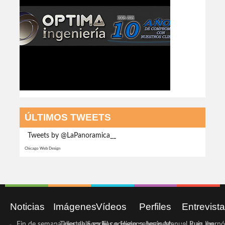
ÚLTIMOS TWEETS
Tweets by @LaPanoramica__
Chicago Web Design
Noticias
Imágenes
Vídeos
Perfiles
Entrevist
Fin de semana inestable en la
Taller de Sonrisas e Higiene
El cocinero ceheginero
Jesús Manuel Ruiz, un
Juan Ibernó