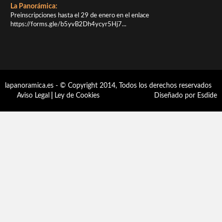
La Panorámica:
Preinscripciones hasta el 29 de enero en el enlace
https://forms.gle/b5yvB2Dh4ycyr5Hj7...
lapanoramica.es - © Copyright 2014, Todos los derechos reservados
Aviso Legal
|
Ley de Cookies
Diseñado por Esdide