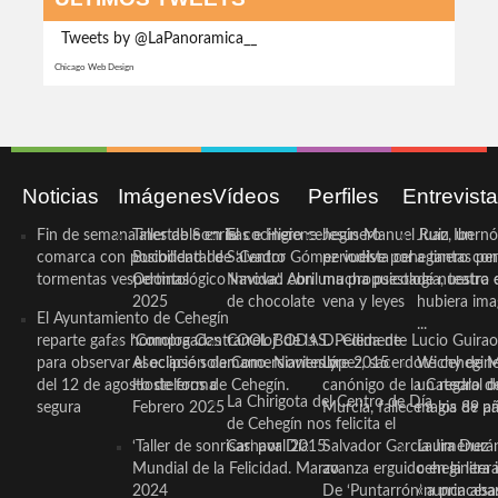
Tweets by @LaPanoramica__
Chicago Web Design
Noticias
Imágenes
Vídeos
Perfiles
Entrevist
Fin de semana inestable en la
Taller de Sonrisas e Higiene
El cocinero ceheginero
Jesús Manuel Ruiz, un
Juan Ibernó
comarca con posibilidad de
Bucodental de ‘Centro
Salvador Gómez vuelve por
periodista ceheginero con
a tantas pe
tormentas vespertinas
Odontológico Innova’. Abril
Navidad con una propuesta
mucha psicología, teatro 
de nuestra
2025
de chocolate
vena y leyes
hubiera ima
El Ayuntamiento de Cehegín
...
reparte gafas homologadas
‘Compra Contrarreloj’ de la
COOL BODAS. Pedida de
D. Clemente Lucio Guirao
para observar el eclipse solar
Asociación de Comerciantes y
mano. Noviembre 2015
López, sacerdote cehegin
Wichy de M
del 12 de agosto de forma
Hosteleros de Cehegín.
canónigo de la Catedral d
un regalo de
La Chirigota del Centro de Día
segura
Febrero 2025
Murcia, fallece a los 89 añ.
magia de pa
de Cehegín nos felicita el
‘Taller de sonrisas’ por Día
Carnaval 2015
Salvador García Jiménez
Laura Durán,
Mundial de la Felicidad. Marzo
avanza erguido en la litera
ceheginera 
2024
De ‘Puntarrón’ a princesa
«nunca aba