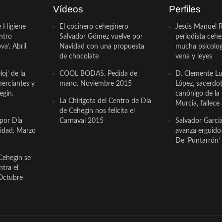
Vídeos
Perfiles
e Higiene
El cocinero ceheginero
Jesús Manuel R
ntro
Salvador Gómez vuelve por
periodista ceh
a’. Abril
Navidad con una propuesta
mucha psicologí
de chocolate
vena y leyes
oj’ de la
COOL BODAS. Pedida de
D. Clemente Lu
erciantes y
mano. Noviembre 2015
López, sacerdo
egín.
canónigo de la
La Chirigota del Centro de Día
Murcia, fallece 
de Cehegín nos felicita el
 por Día
Carnaval 2015
Salvador Garcí
cidad. Marzo
avanza erguido e
De ‘Puntarrón’ 
Cehegín se
ntra el
Octubre