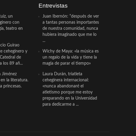
Entrevistas
uiz, un
Juan Ibernón: “después de ver
eginero con
a tantas personas importantes
a, teatro en
de nuestra comunidad, nunca
hubiera imaginado que me lo
...
cio Guirao
te ceheginero y
Wichy de Maya: «la música es
 Catedral de
un regalo de la vida y tiene la
a los 89 añ...
magia de parar el tiempo»
a Jiménez
Laura Durán, triatleta
n la literatura.
ceheginera internacional:
a princesas.
«nunca abandonaré el
atletismo porque me estoy
preparando en la Universidad
para dedicarme a ...