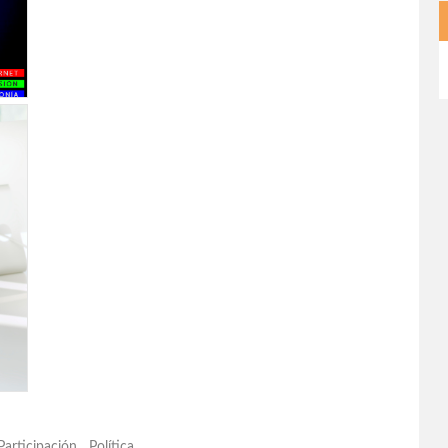
Participación
,
Política