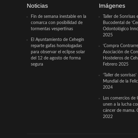
Noticias
Imágenes
Fin de semana inestable en la
Taller de Sonrisas 
comarca con posibilidad de
Bucodental de ‘Ce
tormentas vespertinas
Odontológico Innov
2025
El Ayuntamiento de Cehegín
reparte gafas homologadas
‘Compra Contrarrel
para observar el eclipse solar
Asociación de Com
del 12 de agosto de forma
Hosteleros de Ceh
segura
Febrero 2025
‘Taller de sonrisas’
Mundial de la Feli
2024
Los comercios de 
unen a la lucha co
cáncer de mama. 
2022