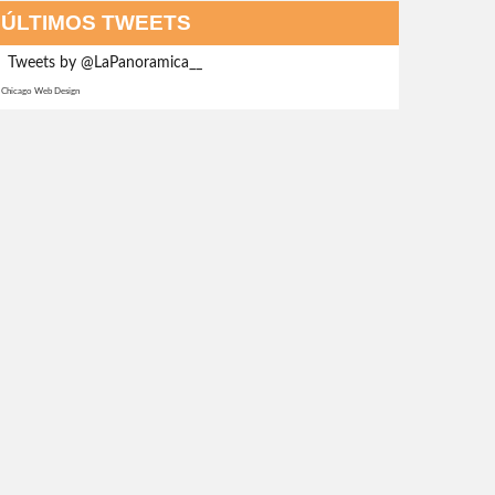
ÚLTIMOS TWEETS
Tweets by @LaPanoramica__
Chicago Web Design