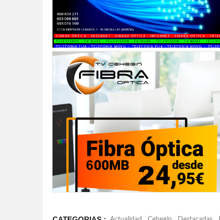
CATEGORIAS :
Actualidad
,
Cehegín
,
Destacadas
,