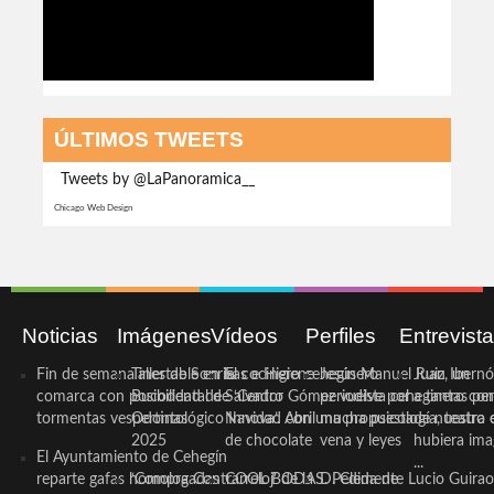
ÚLTIMOS TWEETS
Tweets by @LaPanoramica__
Chicago Web Design
Noticias
Imágenes
Vídeos
Perfiles
Entrevist
Fin de semana inestable en la
Taller de Sonrisas e Higiene
El cocinero ceheginero
Jesús Manuel Ruiz, un
Juan Ibernó
comarca con posibilidad de
Bucodental de ‘Centro
Salvador Gómez vuelve por
periodista ceheginero con
a tantas pe
tormentas vespertinas
Odontológico Innova’. Abril
Navidad con una propuesta
mucha psicología, teatro 
de nuestra
2025
de chocolate
vena y leyes
hubiera ima
El Ayuntamiento de Cehegín
...
reparte gafas homologadas
‘Compra Contrarreloj’ de la
COOL BODAS. Pedida de
D. Clemente Lucio Guirao