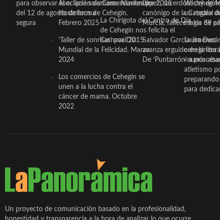
para observar el eclipse solar
Asociación de Comerciantes y
mano. Noviembre 2015
López, sacerdote cehegin
Wichy de M
del 12 de agosto de forma
Hosteleros de Cehegín.
canónigo de la Catedral d
un regalo de
La Chirigota del Centro de Día
segura
Febrero 2025
Murcia, fallece a los 89 añ.
magia de pa
de Cehegín nos felicita el
‘Taller de sonrisas’ por Día
Carnaval 2015
Salvador García Jiménez
Laura Durán,
Mundial de la Felicidad. Marzo
avanza erguido en la litera
ceheginera 
2024
De ‘Puntarrón’ a princesa
«nunca aba
atletismo p
Los comercios de Cehegín se
preparando 
unen a la lucha contra el
para dedicar
cáncer de mama. Octubre
2022
Un proyecto de comunicación basado en la profesionalidad,
honestidad y transparencia a la hora de analizar lo que ocurre,