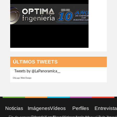
ÚLTIMOS TWEETS
Tweets by @LaPanoramica__
Chicago Web Design
Noticias
Imágenes
Vídeos
Perfiles
Entrevist