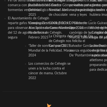
Fin de semana inestable en la
Taller de Sonrisas e Higiene
El cocinero ceheginero
Jesús Manuel Ruiz, un
Juan Ibernó
comarca con posibilidad de
Bucodental de ‘Centro
Salvador Gómez vuelve por
periodista ceheginero con
a tantas pe
tormentas vespertinas
Odontológico Innova’. Abril
Navidad con una propuesta
mucha psicología, teatro 
de nuestra
2025
de chocolate
vena y leyes
hubiera ima
El Ayuntamiento de Cehegín
...
reparte gafas homologadas
‘Compra Contrarreloj’ de la
COOL BODAS. Pedida de
D. Clemente Lucio Guirao
para observar el eclipse solar
Asociación de Comerciantes y
mano. Noviembre 2015
López, sacerdote cehegin
Wichy de M
del 12 de agosto de forma
Hosteleros de Cehegín.
canónigo de la Catedral d
un regalo de
La Chirigota del Centro de Día
segura
Febrero 2025
Murcia, fallece a los 89 añ.
magia de pa
de Cehegín nos felicita el
‘Taller de sonrisas’ por Día
Carnaval 2015
Salvador García Jiménez
Laura Durán,
Mundial de la Felicidad. Marzo
avanza erguido en la litera
ceheginera 
2024
De ‘Puntarrón’ a princesa
«nunca aba
atletismo p
Los comercios de Cehegín se
preparando 
unen a la lucha contra el
para dedicar
cáncer de mama. Octubre
2022