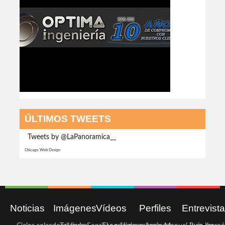
ÚLTIMOS TWEETS
Tweets by @LaPanoramica__
Chicago Web Design
Noticias
Imágenes
Vídeos
Perfiles
Entrevist