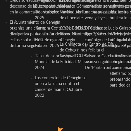
Cielos soleados y ligero
Taller de Sonrisas e Higiene
El cocinero ceheginero
Jesús Manuel Ruiz, un
Juan Ibernó
descenso de las temperaturas
Bucodental de ‘Centro
Salvador Gómez vuelve por
periodista ceheginero con
a tantas pe
en la comarca del Noroeste
Odontológico Innova’. Abril
Navidad con una propuesta
mucha psicología, teatro 
de nuestra
2025
de chocolate
vena y leyes
hubiera ima
El Ayuntamiento de Cehegín
...
organiza una charla
‘Compra Contrarreloj’ de la
COOL BODAS. Pedida de
D. Clemente Lucio Guirao
divulgativa para disfrutar del
Asociación de Comerciantes y
mano. Noviembre 2015
López, sacerdote cehegin
Wichy de M
eclipse solar del 12 de agosto
Hosteleros de Cehegín.
canónigo de la Catedral d
un regalo de
La Chirigota del Centro de Día
de forma segura
Febrero 2025
Murcia, fallece a los 89 añ.
magia de pa
de Cehegín nos felicita el
‘Taller de sonrisas’ por Día
Carnaval 2015
Salvador García Jiménez
Laura Durán,
Mundial de la Felicidad. Marzo
avanza erguido en la litera
ceheginera 
2024
De ‘Puntarrón’ a princesa
«nunca aba
atletismo p
Los comercios de Cehegín se
preparando 
unen a la lucha contra el
para dedicar
cáncer de mama. Octubre
2022