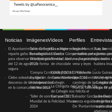
Tweets by @LaPanoramica__
Chicago Web Design
Noticias
Imágenes
Vídeos
Perfiles
Entrevist
El Ayuntamiento de Cehegín
Taller de Sonrisas e Higiene
El cocinero ceheginero
Jesús Manuel Ruiz, un
Juan Ibernó
reparte gafas homologadas
Bucodental de ‘Centro
Salvador Gómez vuelve por
periodista ceheginero con
a tantas pe
para observar el eclipse solar
Odontológico Innova’. Abril
Navidad con una propuesta
mucha psicología, teatro 
de nuestra
del 12 de agosto de forma
2025
de chocolate
vena y leyes
hubiera ima
segura
...
‘Compra Contrarreloj’ de la
COOL BODAS. Pedida de
D. Clemente Lucio Guirao
Cielos soleados y ligero
Asociación de Comerciantes y
mano. Noviembre 2015
López, sacerdote cehegin
Wichy de M
descenso de las temperaturas
Hosteleros de Cehegín.
canónigo de la Catedral d
un regalo de
La Chirigota del Centro de Día
en la comarca del Noroeste
Febrero 2025
Murcia, fallece a los 89 añ.
magia de pa
de Cehegín nos felicita el
‘Taller de sonrisas’ por Día
Carnaval 2015
Salvador García Jiménez
Laura Durán,
Mundial de la Felicidad. Marzo
avanza erguido en la litera
ceheginera 
2024
De ‘Puntarrón’ a princesa
«nunca aba
atletismo p