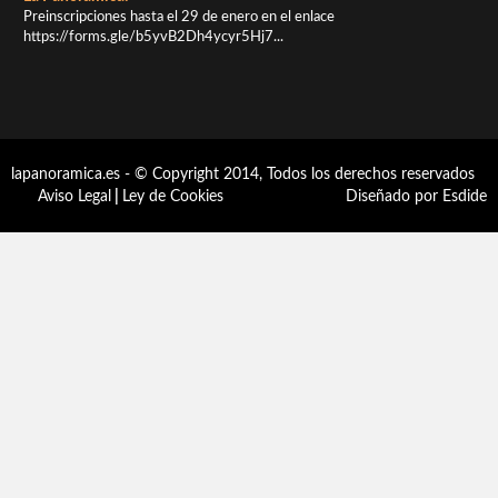
Preinscripciones hasta el 29 de enero en el enlace
https://forms.gle/b5yvB2Dh4ycyr5Hj7...
lapanoramica.es - © Copyright 2014, Todos los derechos reservados
Aviso Legal
|
Ley de Cookies
Diseñado por Esdide