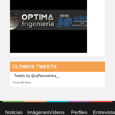
ÚLTIMOS TWEETS
Tweets by @LaPanoramica__
Chicago Web Design
Noticias
Imágenes
Vídeos
Perfiles
Entrevist