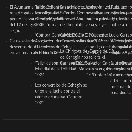
El Ayuntamiento de Cehegín
Taller de Sonrisas e Higiene
El cocinero ceheginero
Jesús Manuel Ruiz, un
Juan Ibernó
reparte gafas homologadas
Bucodental de ‘Centro
Salvador Gómez vuelve por
periodista ceheginero con
a tantas pe
para observar el eclipse solar
Odontológico Innova’. Abril
Navidad con una propuesta
mucha psicología, teatro 
de nuestra
del 12 de agosto de forma
2025
de chocolate
vena y leyes
hubiera ima
segura
...
‘Compra Contrarreloj’ de la
COOL BODAS. Pedida de
D. Clemente Lucio Guirao
Cielos soleados y ligero
Asociación de Comerciantes y
mano. Noviembre 2015
López, sacerdote cehegin
Wichy de M
descenso de las temperaturas
Hosteleros de Cehegín.
canónigo de la Catedral d
un regalo de
La Chirigota del Centro de Día
en la comarca del Noroeste
Febrero 2025
Murcia, fallece a los 89 añ.
magia de pa
de Cehegín nos felicita el
‘Taller de sonrisas’ por Día
Carnaval 2015
Salvador García Jiménez
Laura Durán,
Mundial de la Felicidad. Marzo
avanza erguido en la litera
ceheginera 
2024
De ‘Puntarrón’ a princesa
«nunca aba
atletismo p
Los comercios de Cehegín se
preparando 
unen a la lucha contra el
para dedicar
cáncer de mama. Octubre
2022