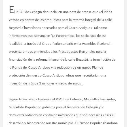
E
l PSOE de Cehegín denuncia, en una nota de prensa que «el PP ha
votado en contra de las propuestas para la reforma integral de la calle
Begastri e inversiones necesarias para el Casco Antiguo». Tal como
informamos esta semana en ‘La Panorámica’, los socialistas de esa
localidad -a través del Grupo Parlamentario en la Asamblea Regional-
presentaron tres enmiendas a los Presupuestos Regionales para la
financiación de la reforma integral de la calle Begastri, la terminación de
la Ronda del Casco Antiguo y la redacción de un nuevo Plan de
protección de nuestro Casco Antiguo; obras que necesitarían una
inversión de más de 3 millones y medio de euros .
Según la Secretaria General del PSOE de Cehegín, Maravillas Fernández,
“el Partido Popular no gobierna para el bienestar de Cehegín y lo
demuestra votando en contra de inversiones que son necesarias para el
desarrollo y bienestar de nuestro municipio. El Partido Popular abandona