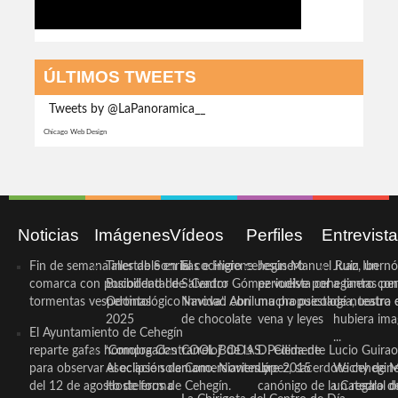
ÚLTIMOS TWEETS
Tweets by @LaPanoramica__
Chicago Web Design
Noticias
Imágenes
Vídeos
Perfiles
Entrevist
Fin de semana inestable en la
Taller de Sonrisas e Higiene
El cocinero ceheginero
Jesús Manuel Ruiz, un
Juan Ibernó
comarca con posibilidad de
Bucodental de ‘Centro
Salvador Gómez vuelve por
periodista ceheginero con
a tantas pe
tormentas vespertinas
Odontológico Innova’. Abril
Navidad con una propuesta
mucha psicología, teatro 
de nuestra
2025
de chocolate
vena y leyes
hubiera ima
El Ayuntamiento de Cehegín
...
reparte gafas homologadas
‘Compra Contrarreloj’ de la
COOL BODAS. Pedida de
D. Clemente Lucio Guirao
para observar el eclipse solar
Asociación de Comerciantes y
mano. Noviembre 2015
López, sacerdote cehegin
Wichy de M
del 12 de agosto de forma
Hosteleros de Cehegín.
canónigo de la Catedral d
un regalo de