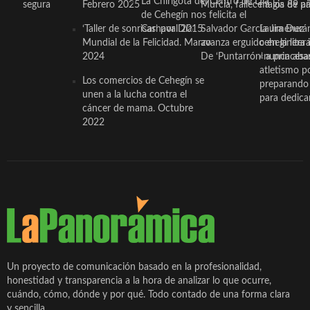
La Chirigota del Centro de Día
segura
Febrero 2025
Murcia, fallece a los 89 añ.
magia de pa
de Cehegín nos felicita el
‘Taller de sonrisas’ por Día
Carnaval 2015
Salvador García Jiménez
Laura Durán,
Mundial de la Felicidad. Marzo
avanza erguido en la litera
ceheginera 
2024
De ‘Puntarrón’ a princesa
«nunca aba
atletismo p
Los comercios de Cehegín se
preparando 
unen a la lucha contra el
para dedicar
cáncer de mama. Octubre
2022
Un proyecto de comunicación basado en la profesionalidad,
honestidad y transparencia a la hora de analizar lo que ocurre,
cuándo, cómo, dónde y por qué. Todo contado de una forma clara
y sencilla.