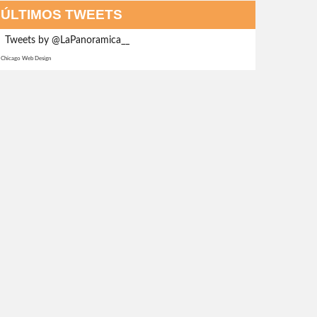
ÚLTIMOS TWEETS
Tweets by @LaPanoramica__
Chicago Web Design