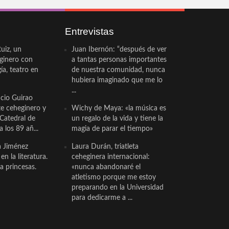
Entrevistas
uiz, un
Juan Ibernón: “después de ver
eginero con
a tantas personas importantes
a, teatro en
de nuestra comunidad, nunca
hubiera imaginado que me lo
...
cio Guirao
te ceheginero y
Wichy de Maya: «la música es
 Catedral de
un regalo de la vida y tiene la
a los 89 añ...
magia de parar el tiempo»
a Jiménez
Laura Durán, triatleta
n la literatura.
ceheginera internacional:
a princesas.
«nunca abandonaré el
atletismo porque me estoy
preparando en la Universidad
para dedicarme a ...