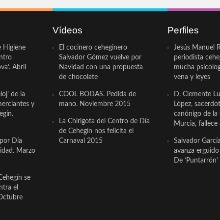
Vídeos
Perfiles
e Higiene
El cocinero ceheginero
Jesús Manuel R
ntro
Salvador Gómez vuelve por
periodista ceh
a’. Abril
Navidad con una propuesta
mucha psicologí
de chocolate
vena y leyes
oj’ de la
COOL BODAS. Pedida de
D. Clemente Lu
erciantes y
mano. Noviembre 2015
López, sacerdo
egín.
canónigo de la
La Chirigota del Centro de Día
Murcia, fallece 
de Cehegín nos felicita el
 por Día
Carnaval 2015
Salvador Garcí
cidad. Marzo
avanza erguido e
De ‘Puntarrón’ 
Cehegín se
ntra el
Octubre