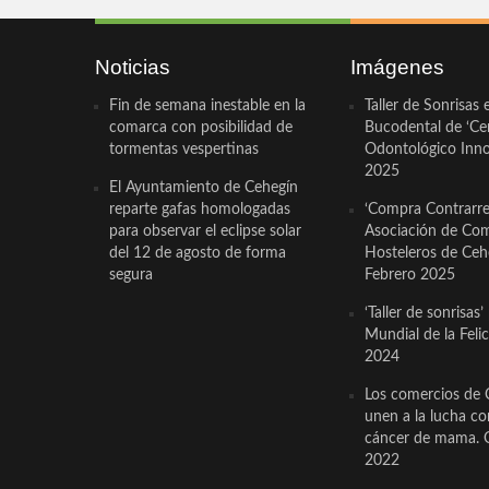
Noticias
Imágenes
Fin de semana inestable en la
Taller de Sonrisas 
comarca con posibilidad de
Bucodental de ‘Ce
tormentas vespertinas
Odontológico Innov
2025
El Ayuntamiento de Cehegín
reparte gafas homologadas
‘Compra Contrarrel
para observar el eclipse solar
Asociación de Com
del 12 de agosto de forma
Hosteleros de Ceh
segura
Febrero 2025
‘Taller de sonrisas’
Mundial de la Feli
2024
Los comercios de 
unen a la lucha co
cáncer de mama. 
2022