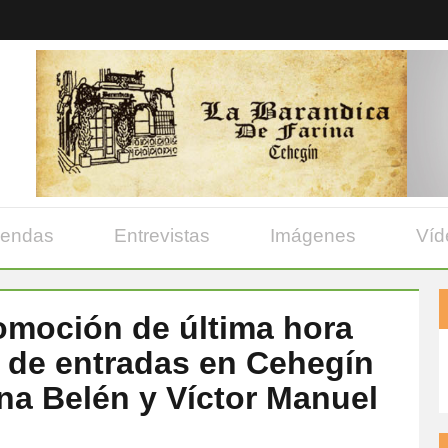
yendas
Entrevistas
Imágenes
Víd
omoción de última hora
ta de entradas en Cehegín
Ana Belén y Víctor Manuel