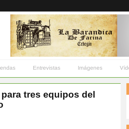
yendas
Entrevistas
Imágenes
Víd
 para tres equipos del
o