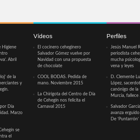
Vídeos
Perfiles
e Higiene
El cocinero ceheginero
Jesús Manuel R
ntro
Salvador Gómez vuelve por
periodista ceh
a’. Abril
Navidad con una propuesta
mucha psicologí
de chocolate
vena y leyes
oj’ de la
COOL BODAS. Pedida de
D. Clemente Lu
erciantes y
mano. Noviembre 2015
López, sacerdo
egín.
canónigo de la
La Chirigota del Centro de Día
Murcia, fallece 
de Cehegín nos felicita el
 por Día
Carnaval 2015
Salvador Garcí
cidad. Marzo
avanza erguido e
De ‘Puntarrón’ 
Cehegín se
ntra el