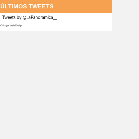
ÚLTIMOS TWEETS
Tweets by @LaPanoramica__
Chicago Web Design