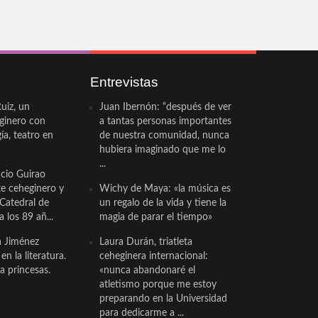
Entrevistas
uiz, un
Juan Ibernón: “después de ver
eginero con
a tantas personas importantes
a, teatro en
de nuestra comunidad, nunca
hubiera imaginado que me lo
...
cio Guirao
te ceheginero y
Wichy de Maya: «la música es
 Catedral de
un regalo de la vida y tiene la
a los 89 añ...
magia de parar el tiempo»
a Jiménez
Laura Durán, triatleta
n la literatura.
ceheginera internacional:
a princesas.
«nunca abandonaré el
atletismo porque me estoy
preparando en la Universidad
para dedicarme a ...