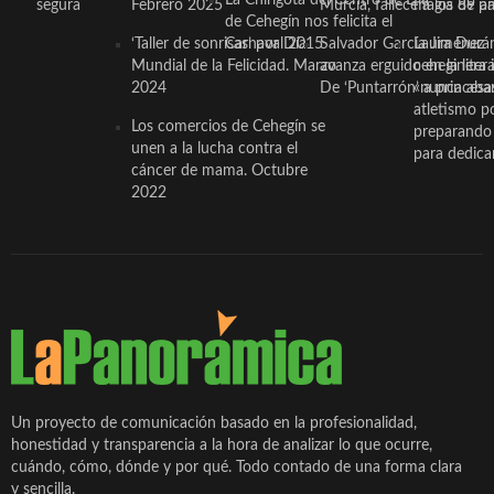
segura
Febrero 2025
Murcia, fallece a los 89 añ.
magia de pa
de Cehegín nos felicita el
‘Taller de sonrisas’ por Día
Carnaval 2015
Salvador García Jiménez
Laura Durán,
Mundial de la Felicidad. Marzo
avanza erguido en la litera
ceheginera 
2024
De ‘Puntarrón’ a princesa
«nunca aba
atletismo p
Los comercios de Cehegín se
preparando 
unen a la lucha contra el
para dedicar
cáncer de mama. Octubre
2022
Un proyecto de comunicación basado en la profesionalidad,
honestidad y transparencia a la hora de analizar lo que ocurre,
cuándo, cómo, dónde y por qué. Todo contado de una forma clara
y sencilla.