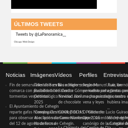
ÚLTIMOS TWEETS
Tweets by @LaPanoramica__
Chicago Web Design
Noticias
Imágenes
Vídeos
Perfiles
Entrevist
Fin de semana inestable en la
Taller de Sonrisas e Higiene
El cocinero ceheginero
Jesús Manuel Ruiz, un
Juan Ibernó
comarca con posibilidad de
Bucodental de ‘Centro
Salvador Gómez vuelve por
periodista ceheginero con
a tantas pe
tormentas vespertinas
Odontológico Innova’. Abril
Navidad con una propuesta
mucha psicología, teatro 
de nuestra
2025
de chocolate
vena y leyes
hubiera ima
El Ayuntamiento de Cehegín
...
reparte gafas homologadas
‘Compra Contrarreloj’ de la
COOL BODAS. Pedida de
D. Clemente Lucio Guirao
para observar el eclipse solar
Asociación de Comerciantes y
mano. Noviembre 2015
López, sacerdote cehegin
Wichy de M
del 12 de agosto de forma
Hosteleros de Cehegín.
canónigo de la Catedral d
un regalo de
La Chirigota del Centro de Día