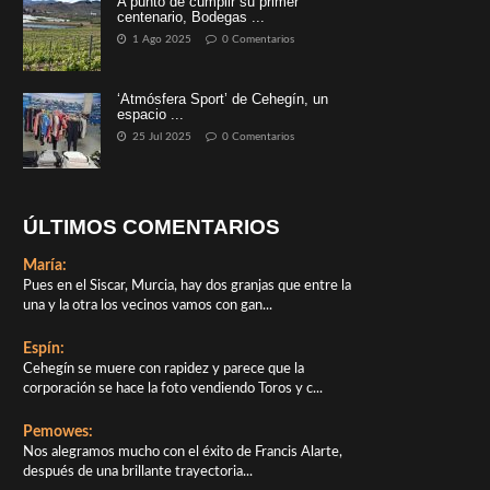
A punto de cumplir su primer
centenario, Bodegas ...
1 Ago 2025
0 Comentarios
‘Atmósfera Sport’ de Cehegín, un
espacio ...
25 Jul 2025
0 Comentarios
ÚLTIMOS COMENTARIOS
María:
Pues en el Siscar, Murcia, hay dos granjas que entre la
una y la otra los vecinos vamos con gan...
Espín:
Cehegín se muere con rapidez y parece que la
corporación se hace la foto vendiendo Toros y c...
Pemowes:
Nos alegramos mucho con el éxito de Francis Alarte,
después de una brillante trayectoria...