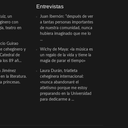
Entrevistas
uiz, un
Juan Ibernón: “después de ver
eginero con
a tantas personas importantes
a, teatro en
de nuestra comunidad, nunca
hubiera imaginado que me lo
...
cio Guirao
te ceheginero y
Wichy de Maya: «la música es
 Catedral de
un regalo de la vida y tiene la
a los 89 añ...
magia de parar el tiempo»
a Jiménez
Laura Durán, triatleta
n la literatura.
ceheginera internacional:
a princesas.
«nunca abandonaré el
atletismo porque me estoy
preparando en la Universidad
para dedicarme a ...