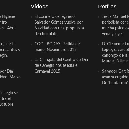
Vídeos
Perfiles
e Higiene
El cocinero ceheginero
Jesús Manuel R
ntro
Salvador Gómez vuelve por
periodista ceh
a’. Abril
Navidad con una propuesta
mucha psicologí
de chocolate
vena y leyes
oj’ de la
COOL BODAS. Pedida de
D. Clemente Lu
erciantes y
mano. Noviembre 2015
López, sacerdo
egín.
canónigo de la
La Chirigota del Centro de Día
Murcia, fallece 
de Cehegín nos felicita el
 por Día
Carnaval 2015
Salvador Garcí
cidad. Marzo
avanza erguido e
De ‘Puntarrón’ 
Cehegín se
ntra el
Octubre