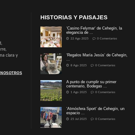
HISTORIAS Y PAISAJES
‘Casino Felymar’ de Cehegín, la
elegancia de ...
22 Ago 2025
0 Comentarios
d,
rre,
‘Regalos María Jesús’ de Cehegín,
a clara y
...
8 Ago 2025
0 Comentarios
 NOSOTROS
A punto de cumplir su primer
centenario, Bodegas ...
1 Ago 2025
0 Comentarios
‘Atmósfera Sport’ de Cehegín, un
espacio ...
25 Jul 2025
0 Comentarios