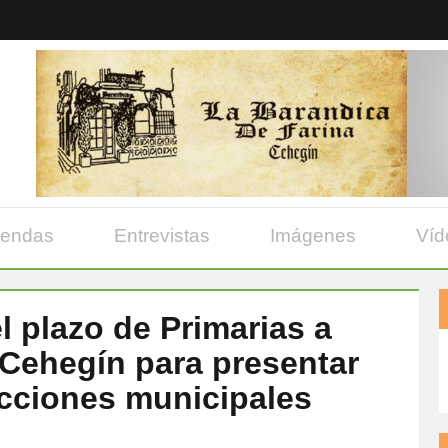
yendas
Entrevistas
Imágenes
Víd
l plazo de Primarias a
 Cehegín para presentar
ecciones municipales