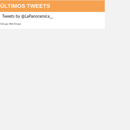
ÚLTIMOS TWEETS
Tweets by @LaPanoramica__
Chicago Web Design