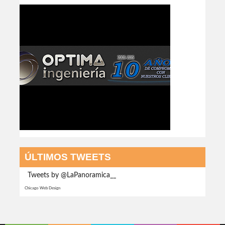
ÚLTIMOS TWEETS
Tweets by @LaPanoramica__
Chicago Web Design