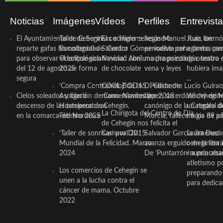
Noticias
Imágenes
Vídeos
Perfiles
Entrevist
El Ayuntamiento de Cehegín
Taller de Sonrisas e Higiene
El cocinero ceheginero
Jesús Manuel Ruiz, un
Juan Ibernó
reparte gafas homologadas
Bucodental de ‘Centro
Salvador Gómez vuelve por
periodista ceheginero con
a tantas pe
para observar el eclipse solar
Odontológico Innova’. Abril
Navidad con una propuesta
mucha psicología, teatro 
de nuestra
del 12 de agosto de forma
2025
de chocolate
vena y leyes
hubiera ima
segura
...
‘Compra Contrarreloj’ de la
COOL BODAS. Pedida de
D. Clemente Lucio Guirao
Cielos soleados y ligero
Asociación de Comerciantes y
mano. Noviembre 2015
López, sacerdote cehegin
Wichy de M
descenso de las temperaturas
Hosteleros de Cehegín.
canónigo de la Catedral d
un regalo de
La Chirigota del Centro de Día
en la comarca del Noroeste
Febrero 2025
Murcia, fallece a los 89 añ.
magia de pa
de Cehegín nos felicita el
‘Taller de sonrisas’ por Día
Carnaval 2015
Salvador García Jiménez
Laura Durán,
Mundial de la Felicidad. Marzo
avanza erguido en la litera
ceheginera 
2024
De ‘Puntarrón’ a princesa
«nunca aba
atletismo p
Los comercios de Cehegín se
preparando 
unen a la lucha contra el
para dedicar
cáncer de mama. Octubre
2022