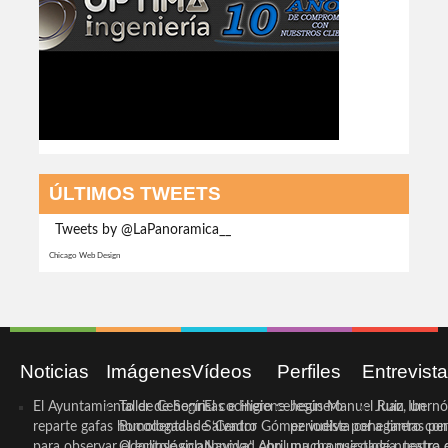
ÚLTIMOS TWEETS
Tweets by @LaPanoramica__
Chicago Web Design
Noticias
Imágenes
Vídeos
Perfiles
Entrevist
El Ayuntamiento de Cehegín
Taller de Sonrisas e Higiene
El cocinero ceheginero
Jesús Manuel Ruiz, un
Juan Ibernó
reparte gafas homologadas
Bucodental de ‘Centro
Salvador Gómez vuelve por
periodista ceheginero con
a tantas pe
para observar el eclipse solar
Odontológico Innova’. Abril
Navidad con una propuesta
mucha psicología, teatro 
de nuestra