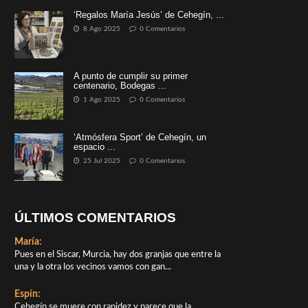
‘Regalos María Jesús’ de Cehegín, ...
8 Ago 2025
0 Comentarios
A punto de cumplir su primer
centenario, Bodegas ...
1 Ago 2025
0 Comentarios
‘Atmósfera Sport’ de Cehegín, un
espacio ...
25 Jul 2025
0 Comentarios
ÚLTIMOS COMENTARIOS
María:
Pues en el Siscar, Murcia, hay dos granjas que entre la
una y la otra los vecinos vamos con gan...
Espín:
Cehegín se muere con rapidez y parece que la