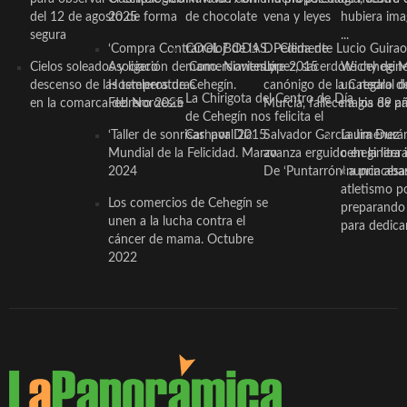
del 12 de agosto de forma
2025
de chocolate
vena y leyes
hubiera ima
segura
...
‘Compra Contrarreloj’ de la
COOL BODAS. Pedida de
D. Clemente Lucio Guirao
Cielos soleados y ligero
Asociación de Comerciantes y
mano. Noviembre 2015
López, sacerdote cehegin
Wichy de M
descenso de las temperaturas
Hosteleros de Cehegín.
canónigo de la Catedral d
un regalo de
La Chirigota del Centro de Día
en la comarca del Noroeste
Febrero 2025
Murcia, fallece a los 89 añ.
magia de pa
de Cehegín nos felicita el
‘Taller de sonrisas’ por Día
Carnaval 2015
Salvador García Jiménez
Laura Durán,
Mundial de la Felicidad. Marzo
avanza erguido en la litera
ceheginera 
2024
De ‘Puntarrón’ a princesa
«nunca aba
atletismo p
Los comercios de Cehegín se
preparando 
unen a la lucha contra el
para dedicar
cáncer de mama. Octubre
2022