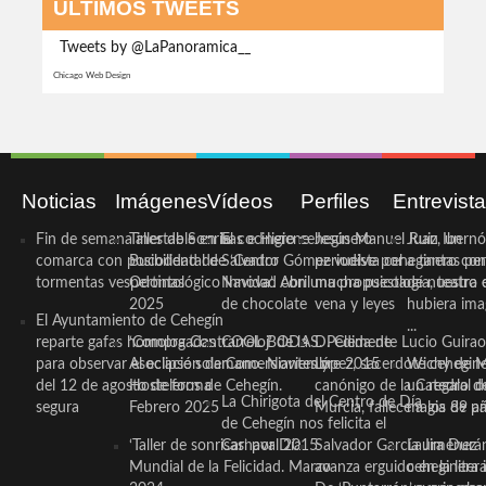
ÚLTIMOS TWEETS
Tweets by @LaPanoramica__
Chicago Web Design
Noticias
Imágenes
Vídeos
Perfiles
Entrevist
Fin de semana inestable en la
Taller de Sonrisas e Higiene
El cocinero ceheginero
Jesús Manuel Ruiz, un
Juan Ibernó
comarca con posibilidad de
Bucodental de ‘Centro
Salvador Gómez vuelve por
periodista ceheginero con
a tantas pe
tormentas vespertinas
Odontológico Innova’. Abril
Navidad con una propuesta
mucha psicología, teatro 
de nuestra
2025
de chocolate
vena y leyes
hubiera ima
El Ayuntamiento de Cehegín
...
reparte gafas homologadas
‘Compra Contrarreloj’ de la
COOL BODAS. Pedida de
D. Clemente Lucio Guirao
para observar el eclipse solar
Asociación de Comerciantes y
mano. Noviembre 2015
López, sacerdote cehegin
Wichy de M
del 12 de agosto de forma
Hosteleros de Cehegín.
canónigo de la Catedral d
un regalo de
La Chirigota del Centro de Día
segura
Febrero 2025
Murcia, fallece a los 89 añ.
magia de pa
de Cehegín nos felicita el
‘Taller de sonrisas’ por Día
Carnaval 2015
Salvador García Jiménez
Laura Durán,
Mundial de la Felicidad. Marzo
avanza erguido en la litera
ceheginera 