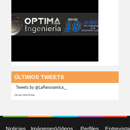
ÚLTIMOS TWEETS
Tweets by @LaPanoramica__
Chicago Web Design
Noticias
Imágenes
Vídeos
Perfiles
Entrevist