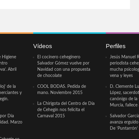
Vídeos
Perfiles
e Higiene
El cocinero ceheginero
Jesús Manuel R
ntro
Salvador Gómez vuelve por
periodista ceh
a’. Abril
Navidad con una propuesta
mucha psicologí
de chocolate
vena y leyes
oj’ de la
COOL BODAS. Pedida de
D. Clemente Lu
erciantes y
mano. Noviembre 2015
López, sacerdo
egín.
canónigo de la
La Chirigota del Centro de Día
Murcia, fallece 
de Cehegín nos felicita el
 por Día
Carnaval 2015
Salvador Garcí
cidad. Marzo
avanza erguido e
De ‘Puntarrón’ 