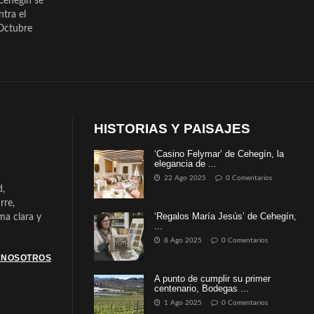
Cehegín se
ntra el
Octubre
HISTORIAS Y PAISAJES
‘Casino Felymar’ de Cehegín, la
elegancia de ...
22 Ago 2025
0 Comentarios
d,
rre,
‘Regalos María Jesús’ de Cehegín,
a clara y
...
8 Ago 2025
0 Comentarios
 NOSOTROS
A punto de cumplir su primer
centenario, Bodegas ...
1 Ago 2025
0 Comentarios