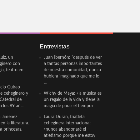
Entrevistas
uiz, un
Juan Ibernón: “después de ver
eginero con
a tantas personas importantes
a, teatro en
de nuestra comunidad, nunca
hubiera imaginado que me lo
...
cio Guirao
te ceheginero y
Wichy de Maya: «la música es
 Catedral de
un regalo de la vida y tiene la
a los 89 añ...
magia de parar el tiempo»
a Jiménez
Laura Durán, triatleta
n la literatura.
ceheginera internacional:
a princesas.
«nunca abandonaré el
atletismo porque me estoy