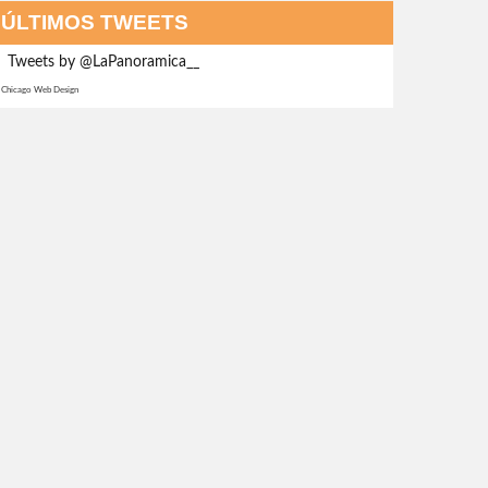
ÚLTIMOS TWEETS
Tweets by @LaPanoramica__
Chicago Web Design