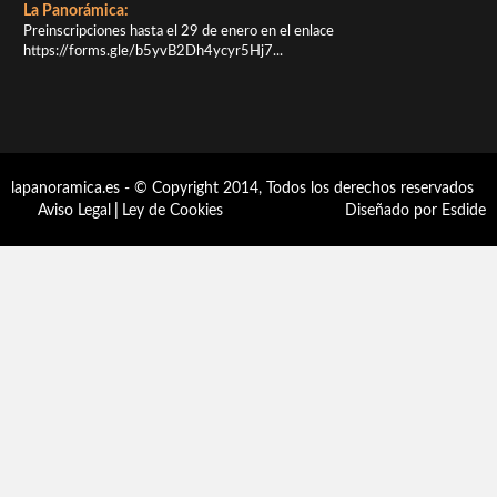
La Panorámica:
Preinscripciones hasta el 29 de enero en el enlace
https://forms.gle/b5yvB2Dh4ycyr5Hj7...
lapanoramica.es - © Copyright 2014, Todos los derechos reservados
Aviso Legal
|
Ley de Cookies
Diseñado por Esdide