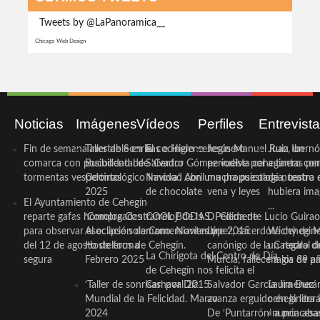
Tweets by @LaPanoramica__
Chicago Web Design
Noticias
Imágenes
Vídeos
Perfiles
Entrevist
Fin de semana inestable en la
Taller de Sonrisas e Higiene
El cocinero ceheginero
Jesús Manuel Ruiz, un
Juan Ibernó
comarca con posibilidad de
Bucodental de ‘Centro
Salvador Gómez vuelve por
periodista ceheginero con
a tantas pe
tormentas vespertinas
Odontológico Innova’. Abril
Navidad con una propuesta
mucha psicología, teatro 
de nuestra
2025
de chocolate
vena y leyes
hubiera ima
El Ayuntamiento de Cehegín
...
reparte gafas homologadas
‘Compra Contrarreloj’ de la
COOL BODAS. Pedida de
D. Clemente Lucio Guirao
para observar el eclipse solar
Asociación de Comerciantes y
mano. Noviembre 2015
López, sacerdote cehegin
Wichy de M
del 12 de agosto de forma
Hosteleros de Cehegín.
canónigo de la Catedral d
un regalo de
La Chirigota del Centro de Día
segura
Febrero 2025
Murcia, fallece a los 89 añ.
magia de pa
de Cehegín nos felicita el
‘Taller de sonrisas’ por Día
Carnaval 2015
Salvador García Jiménez
Laura Durán,
Mundial de la Felicidad. Marzo
avanza erguido en la litera
ceheginera 
2024
De ‘Puntarrón’ a princesa
«nunca aba