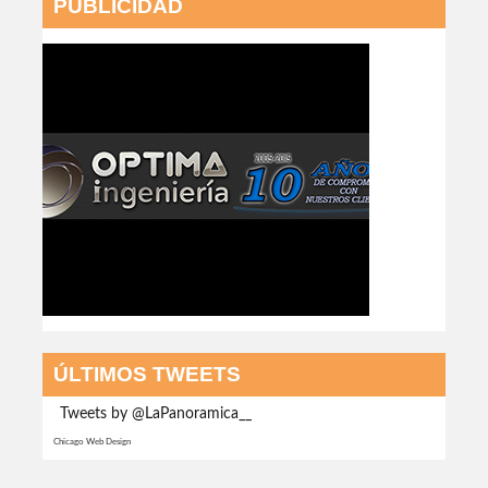
PUBLICIDAD
ÚLTIMOS TWEETS
Tweets by @LaPanoramica__
Chicago Web Design