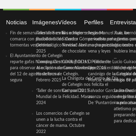
Noticias
Imágenes
Vídeos
Perfiles
Entrevist
Fin de semana inestable en la
Taller de Sonrisas e Higiene
El cocinero ceheginero
Jesús Manuel Ruiz, un
Juan Ibernó
comarca con posibilidad de
Bucodental de ‘Centro
Salvador Gómez vuelve por
periodista ceheginero con
a tantas pe
tormentas vespertinas
Odontológico Innova’. Abril
Navidad con una propuesta
mucha psicología, teatro 
de nuestra
2025
de chocolate
vena y leyes
hubiera ima
El Ayuntamiento de Cehegín
...
reparte gafas homologadas
‘Compra Contrarreloj’ de la
COOL BODAS. Pedida de
D. Clemente Lucio Guirao
para observar el eclipse solar
Asociación de Comerciantes y
mano. Noviembre 2015
López, sacerdote cehegin
Wichy de M
del 12 de agosto de forma
Hosteleros de Cehegín.
canónigo de la Catedral d
un regalo de
La Chirigota del Centro de Día
segura
Febrero 2025
Murcia, fallece a los 89 añ.
magia de pa
de Cehegín nos felicita el
‘Taller de sonrisas’ por Día
Carnaval 2015
Salvador García Jiménez
Laura Durán,
Mundial de la Felicidad. Marzo
avanza erguido en la litera
ceheginera 
2024
De ‘Puntarrón’ a princesa
«nunca aba
atletismo p
Los comercios de Cehegín se
preparando 
unen a la lucha contra el
para dedicar
cáncer de mama. Octubre
2022