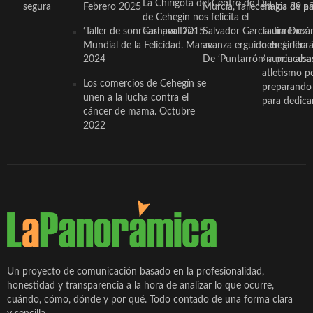
La Chirigota del Centro de Día
segura
Febrero 2025
Murcia, fallece a los 89 añ.
magia de pa
de Cehegín nos felicita el
‘Taller de sonrisas’ por Día
Carnaval 2015
Salvador García Jiménez
Laura Durán,
Mundial de la Felicidad. Marzo
avanza erguido en la litera
ceheginera 
2024
De ‘Puntarrón’ a princesa
«nunca aba
atletismo p
Los comercios de Cehegín se
preparando 
unen a la lucha contra el
para dedicar
cáncer de mama. Octubre
2022
Un proyecto de comunicación basado en la profesionalidad,
honestidad y transparencia a la hora de analizar lo que ocurre,
cuándo, cómo, dónde y por qué. Todo contado de una forma clara