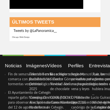
ÚLTIMOS TWEETS
Tweets by @LaPanoramica__
Chicago Web Design
Noticias
Imágenes
Vídeos
Perfiles
Entrevist
Fin de semana inestable en la
Taller de Sonrisas e Higiene
El cocinero ceheginero
Jesús Manuel Ruiz, un
Juan Ibernó
comarca con posibilidad de
Bucodental de ‘Centro
Salvador Gómez vuelve por
periodista ceheginero con
a tantas pe
tormentas vespertinas
Odontológico Innova’. Abril
Navidad con una propuesta
mucha psicología, teatro 
de nuestra
2025
de chocolate
vena y leyes
hubiera ima
El Ayuntamiento de Cehegín
...
reparte gafas homologadas
‘Compra Contrarreloj’ de la
COOL BODAS. Pedida de
D. Clemente Lucio Guirao
para observar el eclipse solar
Asociación de Comerciantes y
mano. Noviembre 2015
López, sacerdote cehegin
Wichy de M
del 12 de agosto de forma
Hosteleros de Cehegín.
canónigo de la Catedral d
un regalo de