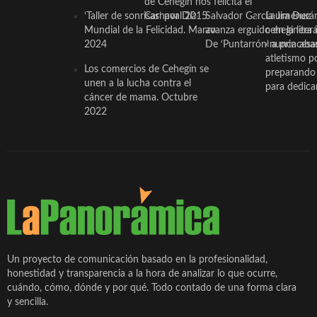
de Cehegín nos felicita el
‘Taller de sonrisas’ por Día
Carnaval 2015
Salvador García Jiménez
Laura Durán,
Mundial de la Felicidad. Marzo
avanza erguido en la litera
ceheginera 
2024
De ‘Puntarrón’ a princesa
«nunca aba
atletismo p
Los comercios de Cehegín se
preparando 
unen a la lucha contra el
para dedicar
cáncer de mama. Octubre
2022
Un proyecto de comunicación basado en la profesionalidad,
honestidad y transparencia a la hora de analizar lo que ocurre,
cuándo, cómo, dónde y por qué. Todo contado de una forma clara
y sencilla.