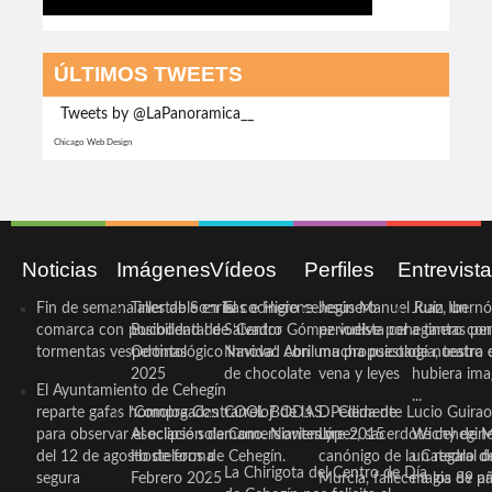
ÚLTIMOS TWEETS
Tweets by @LaPanoramica__
Chicago Web Design
Noticias
Imágenes
Vídeos
Perfiles
Entrevist
Fin de semana inestable en la
Taller de Sonrisas e Higiene
El cocinero ceheginero
Jesús Manuel Ruiz, un
Juan Ibernó
comarca con posibilidad de
Bucodental de ‘Centro
Salvador Gómez vuelve por
periodista ceheginero con
a tantas pe
tormentas vespertinas
Odontológico Innova’. Abril
Navidad con una propuesta
mucha psicología, teatro 
de nuestra
2025
de chocolate
vena y leyes
hubiera ima
El Ayuntamiento de Cehegín
...
reparte gafas homologadas
‘Compra Contrarreloj’ de la
COOL BODAS. Pedida de
D. Clemente Lucio Guirao
para observar el eclipse solar
Asociación de Comerciantes y
mano. Noviembre 2015
López, sacerdote cehegin
Wichy de M
del 12 de agosto de forma
Hosteleros de Cehegín.
canónigo de la Catedral d
un regalo de
La Chirigota del Centro de Día
segura
Febrero 2025
Murcia, fallece a los 89 añ.
magia de pa