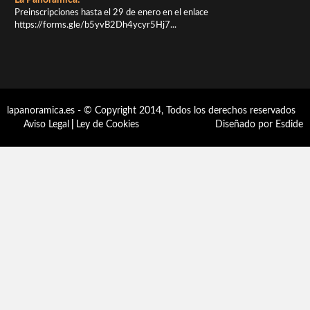
Preinscripciones hasta el 29 de enero en el enlace
https://forms.gle/b5yvB2Dh4ycyr5Hj7...
lapanoramica.es - © Copyright 2014, Todos los derechos reservados
Aviso Legal
|
Ley de Cookies
Diseñado por Esdide