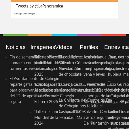
Tweets by @LaPanoramica__
Chicago Web Design
Noticias
Imágenes
Vídeos
Perfiles
Entrevist
Fin de semana inestable en la
Taller de Sonrisas e Higiene
El cocinero ceheginero
Jesús Manuel Ruiz, un
Juan Ibernó
comarca con posibilidad de
Bucodental de ‘Centro
Salvador Gómez vuelve por
periodista ceheginero con
a tantas pe
tormentas vespertinas
Odontológico Innova’. Abril
Navidad con una propuesta
mucha psicología, teatro 
de nuestra
2025
de chocolate
vena y leyes
hubiera ima
El Ayuntamiento de Cehegín
...
reparte gafas homologadas
‘Compra Contrarreloj’ de la
COOL BODAS. Pedida de
D. Clemente Lucio Guirao
para observar el eclipse solar
Asociación de Comerciantes y
mano. Noviembre 2015
López, sacerdote cehegin
Wichy de M
del 12 de agosto de forma
Hosteleros de Cehegín.
canónigo de la Catedral d
un regalo de
La Chirigota del Centro de Día
segura
Febrero 2025
Murcia, fallece a los 89 añ.
magia de pa
de Cehegín nos felicita el
‘Taller de sonrisas’ por Día
Carnaval 2015
Salvador García Jiménez
Laura Durán,
Mundial de la Felicidad. Marzo
avanza erguido en la litera
ceheginera 
2024
De ‘Puntarrón’ a princesa
«nunca aba