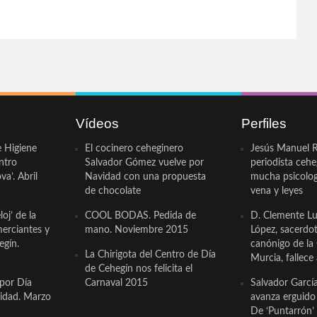
Vídeos
Perfiles
e Higiene
El cocinero ceheginero
Jesús Manuel R
ntro
Salvador Gómez vuelve por
periodista ceh
a’. Abril
Navidad con una propuesta
mucha psicologí
de chocolate
vena y leyes
oj’ de la
COOL BODAS. Pedida de
D. Clemente Lu
erciantes y
mano. Noviembre 2015
López, sacerdo
egín.
canónigo de la
La Chirigota del Centro de Día
Murcia, fallece 
de Cehegín nos felicita el
 por Día
Carnaval 2015
Salvador Garcí
cidad. Marzo
avanza erguido e
De ‘Puntarrón’ 