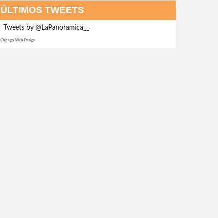
ÚLTIMOS TWEETS
Tweets by @LaPanoramica__
Chicago Web Design