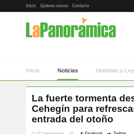
Inicio
Quienes somos
Contacto
Inicio
Noticias
Historias y Le
La fuerte tormenta des
Cehegín para refrescar
entrada del otoño
Facebook
Twitter