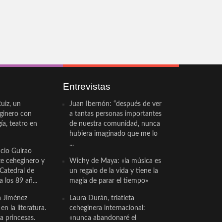
Entrevistas
uiz, un
Juan Ibernón: “después de ver
eginero con
a tantas personas importantes
a, teatro en
de nuestra comunidad, nunca
hubiera imaginado que me lo
...
cio Guirao
te ceheginero y
Wichy de Maya: «la música es
 Catedral de
un regalo de la vida y tiene la
a los 89 añ...
magia de parar el tiempo»
a Jiménez
Laura Durán, triatleta
n la literatura.
ceheginera internacional:
a princesas.
«nunca abandonaré el