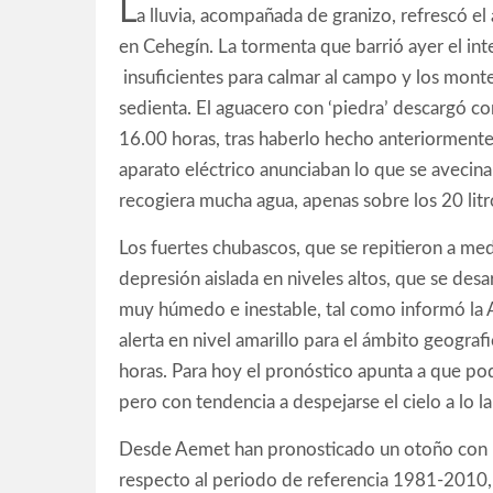
L
a lluvia, acompañada de granizo, refrescó el
en Cehegín. La tormenta que barrió ayer el int
insuficientes para calmar al campo y los mon
sedienta. El aguacero con ‘piedra’ descargó co
16.00 horas, tras haberlo hecho anteriormente 
aparato eléctrico anunciaban lo que se avecin
recogiera mucha agua, apenas sobre los 20 lit
Los fuertes chubascos, que se repitieron a me
depresión aislada en niveles altos, que se desa
muy húmedo e inestable, tal como informó la 
alerta en nivel amarillo para el ámbito geograf
horas. Para hoy el pronóstico apunta a que po
pero con tendencia a despejarse el cielo a lo l
Desde Aemet han pronosticado un otoño con pr
respecto al periodo de referencia 1981-2010, 