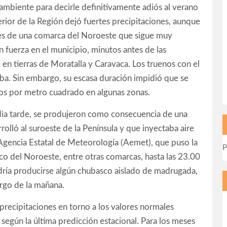
 ambiente para decirle definitivamente adiós al verano
erior de la Región dejó fuertes precipitaciones, aunque
tes de una comarca del Noroeste que sigue muy
n fuerza en el municipio, minutos antes de las
en tierras de Moratalla y Caravaca. Los truenos con el
aba. Sin embargo, su escasa duración impidió que se
ros por metro cuadrado en algunas zonas.
dia tarde, se produjeron como consecuencia de una
rrolló al suroeste de la Península y que inyectaba aire
Agencia Estatal de Meteorología (Aemet), que puso la
P
ico del Noroeste, entre otras comarcas, hasta las 23.00
dría producirse algún chubasco aislado de madrugada,
argo de la mañana.
ecipitaciones en torno a los valores normales
según la última predicción estacional. Para los meses