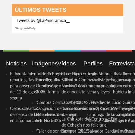
ÚLTIMOS TWEETS
Tweets by @LaPanoramica__
Chicago Web Design
Noticias
Imágenes
Vídeos
Perfiles
Entrevist
El Ayuntamiento de Cehegín
Taller de Sonrisas e Higiene
El cocinero ceheginero
Jesús Manuel Ruiz, un
Juan Ibernó
reparte gafas homologadas
Bucodental de ‘Centro
Salvador Gómez vuelve por
periodista ceheginero con
a tantas pe
para observar el eclipse solar
Odontológico Innova’. Abril
Navidad con una propuesta
mucha psicología, teatro 
de nuestra
del 12 de agosto de forma
2025
de chocolate
vena y leyes
hubiera ima
segura
...
‘Compra Contrarreloj’ de la
COOL BODAS. Pedida de
D. Clemente Lucio Guirao
Cielos soleados y ligero
Asociación de Comerciantes y
mano. Noviembre 2015
López, sacerdote cehegin
Wichy de M
descenso de las temperaturas
Hosteleros de Cehegín.
canónigo de la Catedral d
un regalo de
La Chirigota del Centro de Día
en la comarca del Noroeste
Febrero 2025
Murcia, fallece a los 89 añ.
magia de pa
de Cehegín nos felicita el
‘Taller de sonrisas’ por Día
Carnaval 2015
Salvador García Jiménez
Laura Durán,