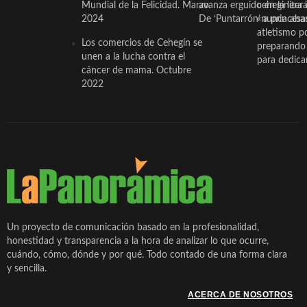
Mundial de la Felicidad. Marzo
avanza erguido en la litera
ceheginera 
2024
De ‘Puntarrón’ a princesa
«nunca aba
atletismo p
Los comercios de Cehegín se
preparando 
unen a la lucha contra el
para dedicar
cáncer de mama. Octubre
2022
Un proyecto de comunicación basado en la profesionalidad,
honestidad y transparencia a la hora de analizar lo que ocurre,
cuándo, cómo, dónde y por qué. Todo contado de una forma clara
y sencilla.
ACERCA DE NOSOTROS