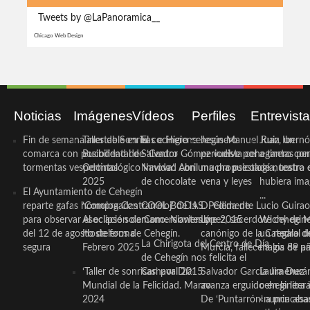
Tweets by @LaPanoramica__
Chicago Web Design
Noticias
Imágenes
Vídeos
Perfiles
Entrevist
Fin de semana inestable en la
Taller de Sonrisas e Higiene
El cocinero ceheginero
Jesús Manuel Ruiz, un
Juan Ibernó
comarca con posibilidad de
Bucodental de ‘Centro
Salvador Gómez vuelve por
periodista ceheginero con
a tantas pe
tormentas vespertinas
Odontológico Innova’. Abril
Navidad con una propuesta
mucha psicología, teatro 
de nuestra
2025
de chocolate
vena y leyes
hubiera ima
El Ayuntamiento de Cehegín
...
reparte gafas homologadas
‘Compra Contrarreloj’ de la
COOL BODAS. Pedida de
D. Clemente Lucio Guirao
para observar el eclipse solar
Asociación de Comerciantes y
mano. Noviembre 2015
López, sacerdote cehegin
Wichy de M
del 12 de agosto de forma
Hosteleros de Cehegín.
canónigo de la Catedral d
un regalo de
La Chirigota del Centro de Día
segura
Febrero 2025
Murcia, fallece a los 89 añ.
magia de pa
de Cehegín nos felicita el
‘Taller de sonrisas’ por Día
Carnaval 2015
Salvador García Jiménez
Laura Durán,
Mundial de la Felicidad. Marzo
avanza erguido en la litera
ceheginera 
2024
De ‘Puntarrón’ a princesa
«nunca aba