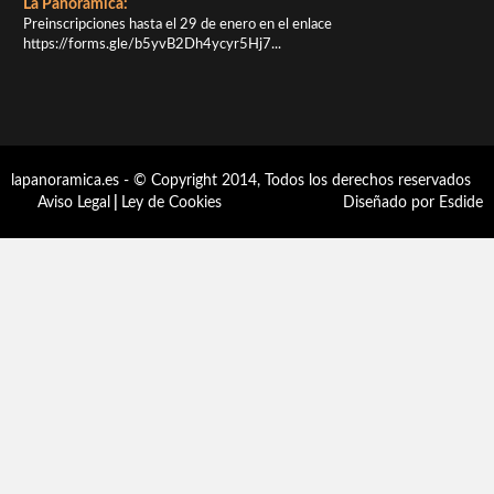
La Panorámica:
Preinscripciones hasta el 29 de enero en el enlace
https://forms.gle/b5yvB2Dh4ycyr5Hj7...
lapanoramica.es - © Copyright 2014, Todos los derechos reservados
Aviso Legal
|
Ley de Cookies
Diseñado por Esdide