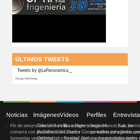
ÚLTIMOS TWEETS
Tweets by @LaPanoramica__
Chicago Web Design
Noticias
Imágenes
Vídeos
Perfiles
Entrevist
Fin de semana inestable en la
Taller de Sonrisas e Higiene
El cocinero ceheginero
Jesús Manuel Ruiz, un
Juan Ibernó
comarca con posibilidad de
Bucodental de ‘Centro
Salvador Gómez vuelve por
periodista ceheginero con
a tantas pe
tormentas vespertinas
Odontológico Innova’. Abril
Navidad con una propuesta
mucha psicología, teatro 
de nuestra