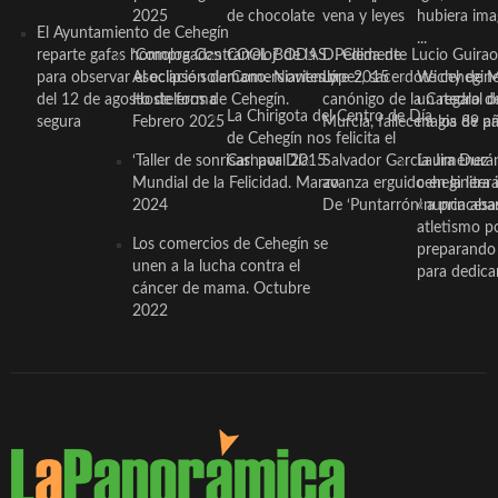
2025
de chocolate
vena y leyes
hubiera ima
El Ayuntamiento de Cehegín
...
reparte gafas homologadas
‘Compra Contrarreloj’ de la
COOL BODAS. Pedida de
D. Clemente Lucio Guirao
para observar el eclipse solar
Asociación de Comerciantes y
mano. Noviembre 2015
López, sacerdote cehegin
Wichy de M
del 12 de agosto de forma
Hosteleros de Cehegín.
canónigo de la Catedral d
un regalo de
La Chirigota del Centro de Día
segura
Febrero 2025
Murcia, fallece a los 89 añ.
magia de pa
de Cehegín nos felicita el
‘Taller de sonrisas’ por Día
Carnaval 2015
Salvador García Jiménez
Laura Durán,
Mundial de la Felicidad. Marzo
avanza erguido en la litera
ceheginera 
2024
De ‘Puntarrón’ a princesa
«nunca aba
atletismo p
Los comercios de Cehegín se
preparando 
unen a la lucha contra el
para dedicar
cáncer de mama. Octubre
2022