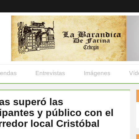
yendas
Entrevistas
Imágenes
Víd
ias superó las
ipantes y público con el
rredor local Cristóbal