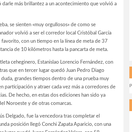
ó darle más brillantez a un acontecimiento que volvió a
ueba, se sienten «muy orgullosos» de como se
anador volvió a ser el corredor local Cristóbal García
e favorito, con un tiempo en la línea de meta de 37
tancia de 10 kilómetros hasta la pancarta de meta.
leta ceheginero, Estanislao Lorencio Fernández, con
ras que en tercer lugar quedó Juan Pedro Diago
n duda, grandes tiempos dentro de una prueba muy
P
en participación y atraer cada vez más a corredores de
cias. De hecho, en estas dos ediciones han sido ya
del Noroeste y de otras comarcas.
sús Delgado, fue la vencedora tras completar el
nda posición llegó Conchi Zapata Aparicio, con una