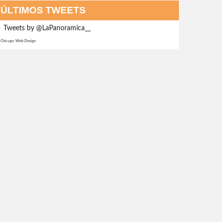
ÚLTIMOS TWEETS
Tweets by @LaPanoramica__
Chicago Web Design