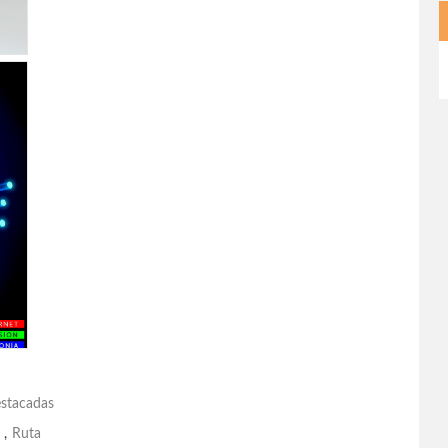
stacadas
,
Ruta