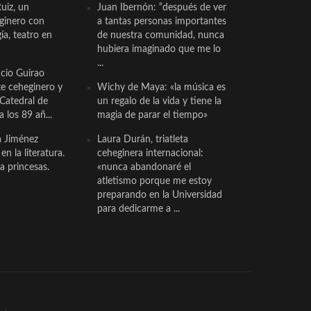
uiz, un
Juan Ibernón: “después de ver
eginero con
a tantas personas importantes
a, teatro en
de nuestra comunidad, nunca
hubiera imaginado que me lo
...
cio Guirao
te ceheginero y
Wichy de Maya: «la música es
 Catedral de
un regalo de la vida y tiene la
a los 89 añ...
magia de parar el tiempo»
a Jiménez
Laura Durán, triatleta
n la literatura.
ceheginera internacional:
a princesas.
«nunca abandonaré el
atletismo porque me estoy
preparando en la Universidad
para dedicarme a ...