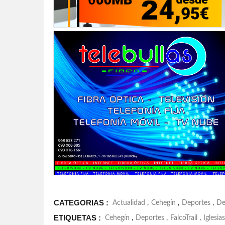
CATEGORIAS :
Actualidad
,
Cehegín
,
Deportes
,
De
ETIQUETAS :
Cehegín
,
Deportes
,
FalcoTrail
,
Iglesias