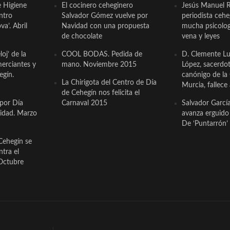
e Higiene
El cocinero ceheginero
Jesús Manuel R
ntro
Salvador Gómez vuelve por
periodista ceh
a’. Abril
Navidad con una propuesta
mucha psicologí
de chocolate
vena y leyes
oj’ de la
COOL BODAS. Pedida de
D. Clemente Lu
erciantes y
mano. Noviembre 2015
López, sacerdo
egín.
canónigo de la
La Chirigota del Centro de Día
Murcia, fallece 
de Cehegín nos felicita el
 por Día
Carnaval 2015
Salvador Garcí
cidad. Marzo
avanza erguido e
De ‘Puntarrón’ 
Cehegín se
ntra el
Octubre