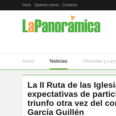
Inicio
Quienes somos
Contacto
Inicio
Noticias
Historias y Le
La II Ruta de las Igles
expectativas de partic
triunfo otra vez del co
García Guillén