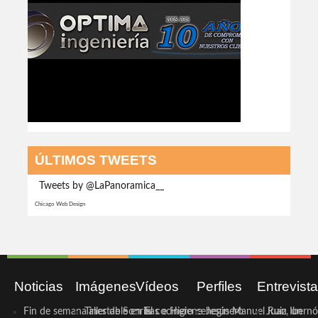
ÚLTIMOS TWEETS
Tweets by @LaPanoramica__
Chicago Web Design
Noticias
Imágenes
Vídeos
Perfiles
Entrevist
Fin de semana inestable en la
Taller de Sonrisas e Higiene
El cocinero ceheginero
Jesús Manuel Ruiz, un
Juan Ibernó