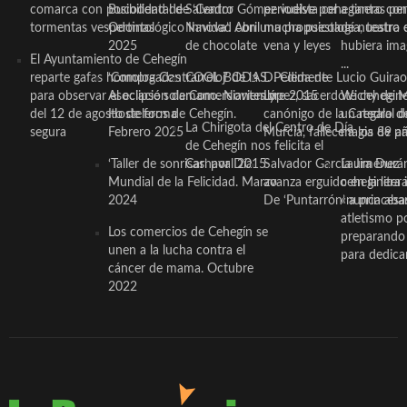
comarca con posibilidad de
Bucodental de ‘Centro
Salvador Gómez vuelve por
periodista ceheginero con
a tantas pe
tormentas vespertinas
Odontológico Innova’. Abril
Navidad con una propuesta
mucha psicología, teatro 
de nuestra
2025
de chocolate
vena y leyes
hubiera ima
El Ayuntamiento de Cehegín
...
reparte gafas homologadas
‘Compra Contrarreloj’ de la
COOL BODAS. Pedida de
D. Clemente Lucio Guirao
para observar el eclipse solar
Asociación de Comerciantes y
mano. Noviembre 2015
López, sacerdote cehegin
Wichy de M
del 12 de agosto de forma
Hosteleros de Cehegín.
canónigo de la Catedral d
un regalo de
La Chirigota del Centro de Día
segura
Febrero 2025
Murcia, fallece a los 89 añ.
magia de pa
de Cehegín nos felicita el
‘Taller de sonrisas’ por Día
Carnaval 2015
Salvador García Jiménez
Laura Durán,
Mundial de la Felicidad. Marzo
avanza erguido en la litera
ceheginera 
2024
De ‘Puntarrón’ a princesa
«nunca aba
atletismo p
Los comercios de Cehegín se
preparando 
unen a la lucha contra el
para dedicar
cáncer de mama. Octubre
2022