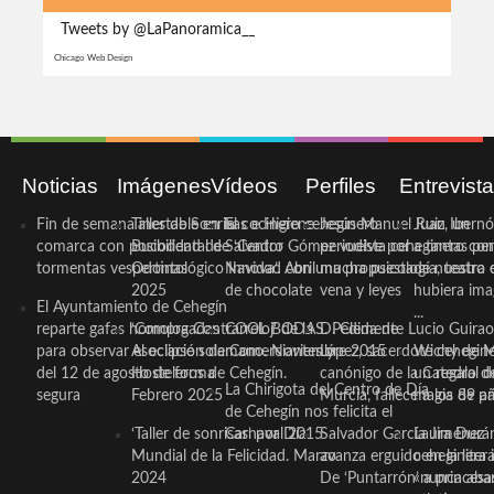
Tweets by @LaPanoramica__
Chicago Web Design
Noticias
Imágenes
Vídeos
Perfiles
Entrevist
Fin de semana inestable en la
Taller de Sonrisas e Higiene
El cocinero ceheginero
Jesús Manuel Ruiz, un
Juan Ibernó
comarca con posibilidad de
Bucodental de ‘Centro
Salvador Gómez vuelve por
periodista ceheginero con
a tantas pe
tormentas vespertinas
Odontológico Innova’. Abril
Navidad con una propuesta
mucha psicología, teatro 
de nuestra
2025
de chocolate
vena y leyes
hubiera ima
El Ayuntamiento de Cehegín
...
reparte gafas homologadas
‘Compra Contrarreloj’ de la
COOL BODAS. Pedida de
D. Clemente Lucio Guirao
para observar el eclipse solar
Asociación de Comerciantes y
mano. Noviembre 2015
López, sacerdote cehegin
Wichy de M
del 12 de agosto de forma
Hosteleros de Cehegín.
canónigo de la Catedral d
un regalo de
La Chirigota del Centro de Día
segura
Febrero 2025
Murcia, fallece a los 89 añ.
magia de pa
de Cehegín nos felicita el
‘Taller de sonrisas’ por Día
Carnaval 2015
Salvador García Jiménez
Laura Durán,
Mundial de la Felicidad. Marzo
avanza erguido en la litera
ceheginera 
2024
De ‘Puntarrón’ a princesa
«nunca aba