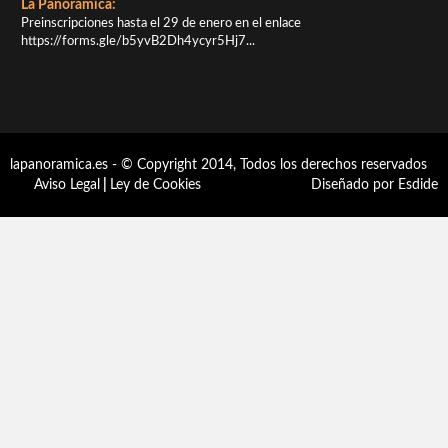
La Panorámica:
Preinscripciones hasta el 29 de enero en el enlace
https://forms.gle/b5yvB2Dh4ycyr5Hj7...
lapanoramica.es - © Copyright 2014, Todos los derechos reservados
Aviso Legal
|
Ley de Cookies
Diseñado por Esdide