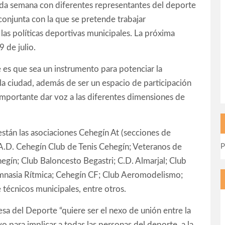
ada semana con diferentes representantes del deporte
 conjunta con la que se pretende trabajar
las políticas deportivas municipales. La próxima
 de julio.
 es que sea un instrumento para potenciar la
 la ciudad, además de ser un espacio de participación
importante dar voz a las diferentes dimensiones de
stán las asociaciones Cehegín At (secciones de
A.D. Cehegín Club de Tenis Cehegín; Veteranos de
P
egín; Club Baloncesto Begastri; C.D. Almarjal; Club
imnasia Rítmica; Cehegín CF; Club Aeromodelismo;
écnicos municipales, entre otros.
sa del Deporte “quiere ser el nexo de unión entre la
o para implicar a todas las personas del deporte, a la