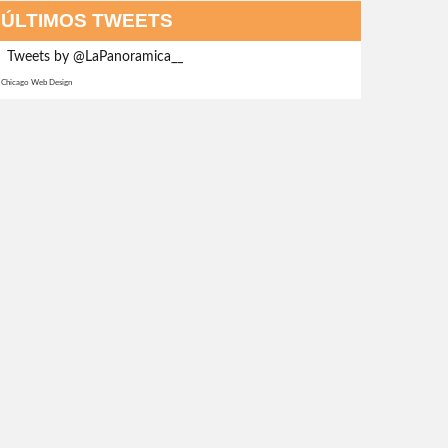
ÚLTIMOS TWEETS
Tweets by @LaPanoramica__
Chicago Web Design