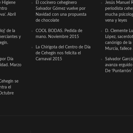
e Higiene
El cocinero ceheginero
Jesús Manuel R
ntro
Salvador Gómez vuelve por
periodista ceh
a’. Abril
Navidad con una propuesta
mucha psicologí
de chocolate
vena y leyes
oj’ de la
COOL BODAS. Pedida de
D. Clemente Lu
erciantes y
mano. Noviembre 2015
López, sacerdo
egín.
canónigo de la
La Chirigota del Centro de Día
Murcia, fallece 
de Cehegín nos felicita el
 por Día
Carnaval 2015
Salvador Garcí
cidad. Marzo
avanza erguido e
De ‘Puntarrón’ 
Cehegín se
ntra el
Octubre