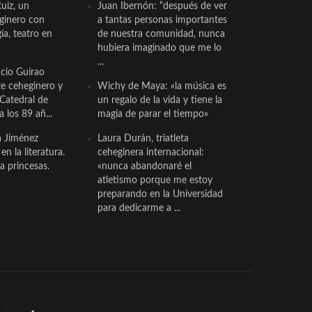
uiz, un
Juan Ibernón: “después de ver
eginero con
a tantas personas importantes
a, teatro en
de nuestra comunidad, nunca
hubiera imaginado que me lo
...
cio Guirao
te ceheginero y
Wichy de Maya: «la música es
 Catedral de
un regalo de la vida y tiene la
a los 89 añ...
magia de parar el tiempo»
a Jiménez
Laura Durán, triatleta
n la literatura.
ceheginera internacional:
a princesas.
«nunca abandonaré el
atletismo porque me estoy
preparando en la Universidad
para dedicarme a ...