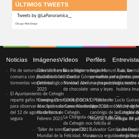
ÚLTIMOS TWEETS
Tweets by @LaPanoramica__
Chicago Web Design
Noticias
Imágenes
Vídeos
Perfiles
Entrevist
Fin de semana inestable en la
Taller de Sonrisas e Higiene
El cocinero ceheginero
Jesús Manuel Ruiz, un
Juan Ibernó
comarca con posibilidad de
Bucodental de ‘Centro
Salvador Gómez vuelve por
periodista ceheginero con
a tantas pe
tormentas vespertinas
Odontológico Innova’. Abril
Navidad con una propuesta
mucha psicología, teatro 
de nuestra
2025
de chocolate
vena y leyes
hubiera ima
El Ayuntamiento de Cehegín
...
reparte gafas homologadas
‘Compra Contrarreloj’ de la
COOL BODAS. Pedida de
D. Clemente Lucio Guirao
para observar el eclipse solar
Asociación de Comerciantes y
mano. Noviembre 2015
López, sacerdote cehegin
Wichy de M
del 12 de agosto de forma
Hosteleros de Cehegín.
canónigo de la Catedral d
un regalo de
La Chirigota del Centro de Día
segura
Febrero 2025
Murcia, fallece a los 89 añ.
magia de pa
de Cehegín nos felicita el
‘Taller de sonrisas’ por Día
Carnaval 2015
Salvador García Jiménez
Laura Durán,
Mundial de la Felicidad. Marzo
avanza erguido en la litera
ceheginera 