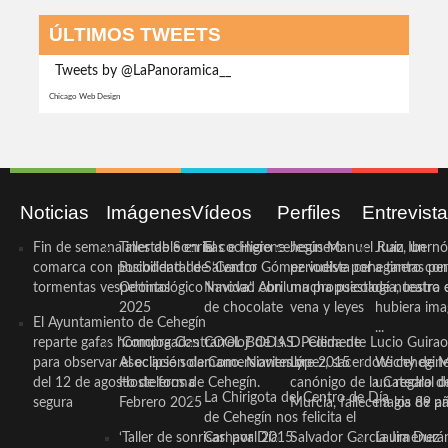
ÚLTIMOS TWEETS
Tweets by @LaPanoramica__
Chicago Web Design
Noticias
Imágenes
Vídeos
Perfiles
Entrevist
Fin de semana inestable en la
Taller de Sonrisas e Higiene
El cocinero ceheginero
Jesús Manuel Ruiz, un
Juan Ibernó
comarca con posibilidad de
Bucodental de ‘Centro
Salvador Gómez vuelve por
periodista ceheginero con
a tantas pe
tormentas vespertinas
Odontológico Innova’. Abril
Navidad con una propuesta
mucha psicología, teatro 
de nuestra
2025
de chocolate
vena y leyes
hubiera ima
El Ayuntamiento de Cehegín
...
reparte gafas homologadas
‘Compra Contrarreloj’ de la
COOL BODAS. Pedida de
D. Clemente Lucio Guirao
para observar el eclipse solar
Asociación de Comerciantes y
mano. Noviembre 2015
López, sacerdote cehegin
Wichy de M
del 12 de agosto de forma
Hosteleros de Cehegín.
canónigo de la Catedral d
un regalo de
La Chirigota del Centro de Día
segura
Febrero 2025
Murcia, fallece a los 89 añ.
magia de pa
de Cehegín nos felicita el
‘Taller de sonrisas’ por Día
Carnaval 2015
Salvador García Jiménez
Laura Durán,