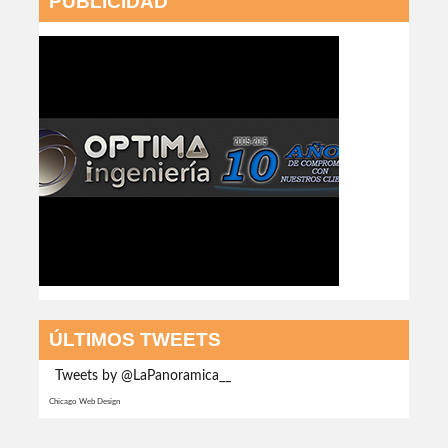
PUBLICIDAD
ÚLTIMOS TWEETS
Tweets by @LaPanoramica__
Chicago Web Design