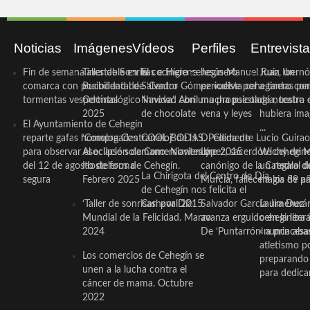
Noticias
Imágenes
Vídeos
Perfiles
Entrevist
Fin de semana inestable en la
Taller de Sonrisas e Higiene
El cocinero ceheginero
Jesús Manuel Ruiz, un
Juan Ibernó
comarca con posibilidad de
Bucodental de ‘Centro
Salvador Gómez vuelve por
periodista ceheginero con
a tantas pe
tormentas vespertinas
Odontológico Innova’. Abril
Navidad con una propuesta
mucha psicología, teatro 
de nuestra
2025
de chocolate
vena y leyes
hubiera ima
El Ayuntamiento de Cehegín
...
reparte gafas homologadas
‘Compra Contrarreloj’ de la
COOL BODAS. Pedida de
D. Clemente Lucio Guirao
para observar el eclipse solar
Asociación de Comerciantes y
mano. Noviembre 2015
López, sacerdote cehegin
Wichy de M
del 12 de agosto de forma
Hosteleros de Cehegín.
canónigo de la Catedral d
un regalo de
La Chirigota del Centro de Día
segura
Febrero 2025
Murcia, fallece a los 89 añ.
magia de pa
de Cehegín nos felicita el
‘Taller de sonrisas’ por Día
Carnaval 2015
Salvador García Jiménez
Laura Durán,
Mundial de la Felicidad. Marzo
avanza erguido en la litera
ceheginera 
2024
De ‘Puntarrón’ a princesa
«nunca aba
atletismo p
Los comercios de Cehegín se
preparando 
unen a la lucha contra el
para dedicar
cáncer de mama. Octubre
2022